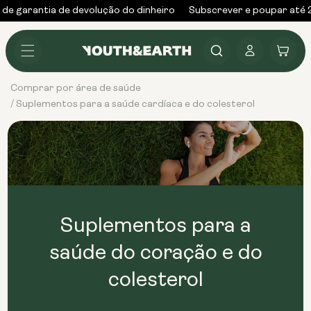
Saltar
de garantia de devolução do dinheiro
Subscrever e poupar até 
para o
conteúdo
Iniciar
Carrinho
sessão
Comprar por área de saúde
Suplementos para a saúde cardíaca e do colesterol
/
Suplementos para a
saúde do coração e do
colesterol