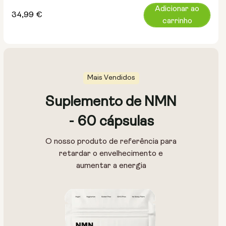
Adicionar ao
Preço
34,99 €
carrinho
normal
Mais Vendidos
Suplemento de NMN
- 60 cápsulas
O nosso produto de referência para
retardar o envelhecimento e
aumentar a energia