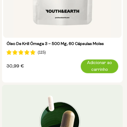
Óleo De Krill Ómega 3 – 500 Mg, 60 Cápsulas Moles
Adicionar ao
Preço
30,99 €
carrinho
normal