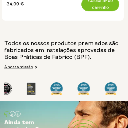
Adicionar ao
Preço
34,99 €
carrinho
normal
Todos os nossos produtos premiados são
fabricados em instalações aprovadas de
Boas Práticas de Fabrico (BPF).
A nossa missão
Ainda tem
Ainda tem
Ainda tem