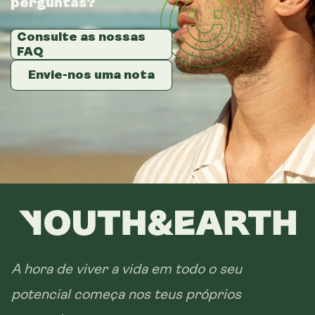
perguntas?
perguntas?
perguntas?
Consulte as nossas
Consulte as nossas
Consulte as nossas
FAQ
FAQ
FAQ
Envie-nos uma nota
Envie-nos uma nota
Envie-nos uma nota
A hora de viver a vida em todo o seu
potencial começa nos teus próprios