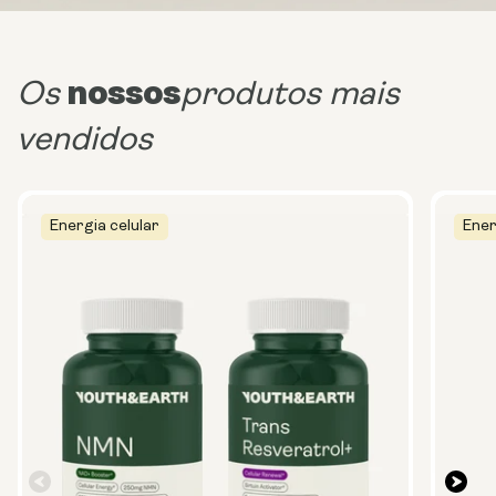
nossos
Os
produtos mais
vendidos
Energia celular
Ener