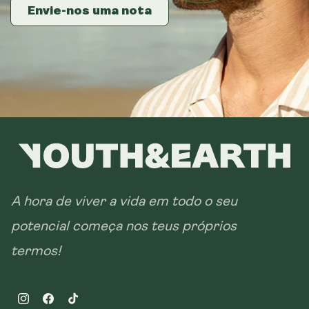
Envie-nos uma nota
Envie-nos uma nota
Envie-nos uma nota
A hora de viver a vida em todo o seu
potencial começa nos teus próprios
termos!
Instagram
Facebook
TikTok