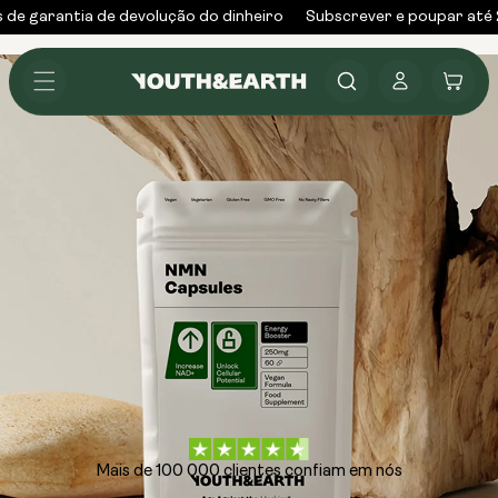
Saltar
 de garantia de devolução do dinheiro
Subscrever e poupar até
para o
conteúdo
Iniciar
Carrinho
sessão
Mais de 100 000 clientes confiam em nós