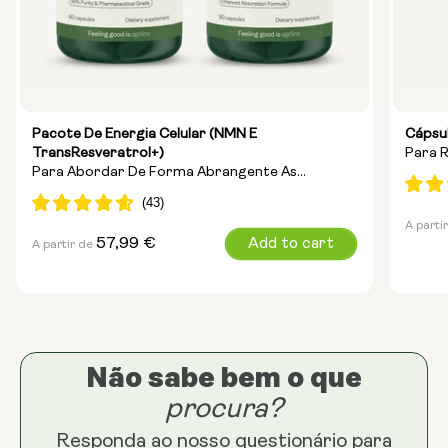
Pacote De Energia Celular (NMN E
Cápsu
TransResveratrol+)
Para 
Para Abordar De Forma Abrangente As
Energ
Questões Relacionadas Com A Energia, A
Reparação Do ADN E O Antienvelhecimento
Preç
A parti
Preço
57,99 €
Add to cart
A partir de
norma
normal
Não sabe bem o que
procura?
Tamanh
Responda ao nosso questionário para
25