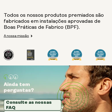
Todos os nossos produtos premiados são
fabricados em instalações aprovadas de
Boas Práticas de Fabrico (BPF).
A nossa missão
Ainda tem
Ainda tem
Ainda tem
perguntas?
perguntas?
perguntas?
Consulte as nossas
Consulte as nossas
Consulte as nossas
FAQ
FAQ
FAQ