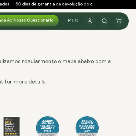
adas
60 dias de garantia de devolução do dinheiro
Subscrever 
Iniciar
da Ao Nosso Questionário
Carrinho
PT
€
sessão
ualizamos regularmente o mapa abaixo com a
nt
for more details.