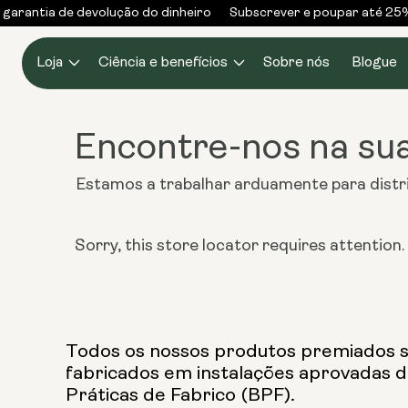
Saltar
garantia de devolução do dinheiro
Subscrever e poupar até 25%
para o
conteúdo
Loja
Ciência e benefícios
Sobre nós
Blogue
Encontre-nos na sua
Estamos a trabalhar arduamente para distr
Sorry, this store locator requires attention. I
Todos os nossos produtos premiados 
fabricados em instalações aprovadas 
Práticas de Fabrico (BPF).