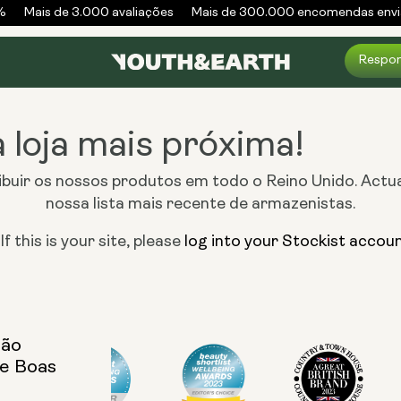
Mais de 3.000 avaliações
Mais de 300.000 encomendas envi
Respon
 loja mais próxima!
ibuir os nossos produtos em todo o Reino Unido. Act
nossa lista mais recente de armazenistas.
f this is your site, please
log into your Stockist accou
são
de Boas