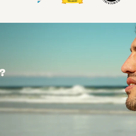
?
?
?