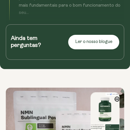
mais fundamentais para o bom funcionamento do
seu...
Ler mais
Proteja o seu envelhecimento a longo
prazo
Ainda tem
O NMN não é uma solução milagrosa. É a
Ler o nosso blogue
perguntas?
manutenção do motor biológico que faz com que
tudo o resto funcione. Com o tempo, ajuda a...
Ler mais