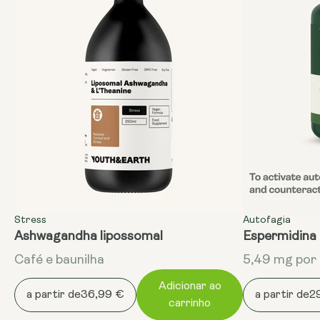
Stress
Autofagia
Ashwagandha lipossomal
Espermidina 
Café e baunilha
5,49 mg por 
Adicionar ao
a partir de
36,99 €
a partir de
2
carrinho