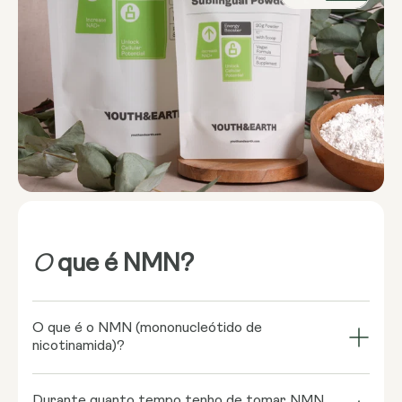
O
que é NMN?
O que é o NMN (mononucleótido de
nicotinamida)?
O NMN (mononucleótido de nicotinamida) é uma
Durante quanto tempo tenho de tomar NMN