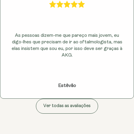
profissional de saúde qualificado antes de o utilizar,
especialmente se estiver grávida, a amamentar ou a
tomar medicação. Este produto não se destina a
diagnosticar, tratar, curar ou prevenir qualquer
doença, e as afirmações baseiam-se em estudos
As pessoas dizem-me que pareço mais jovem, eu
científicos preliminares e no feedback dos clientes,
digo-lhes que precisam de ir ao oftalmologista, mas
não em evidência clínica conclusiva.
elas insistem que sou eu, por isso deve ser graças à
AKG.
Estêvão
Ver todas as avaliações