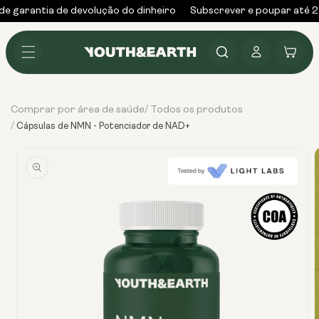
Saltar
e garantia de devolução do dinheiro
Subscrever e poupar até 2
para o
conteúdo
Iniciar
Carrinho
sessão
Comprar por área de saúde
Todos os produtos
/
/
Cápsulas de NMN - Potenciador de NAD+
Ir
diretamente
para as
informações
do produto