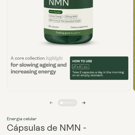
Abrir
A
o
o
ficheiro
f
multimédia
m
1
numa
Energia celular
janela
j
modal
Cápsulas de NMN -