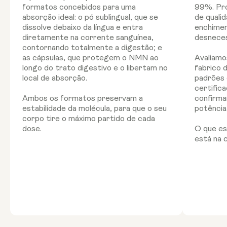
formatos concebidos para uma
99%. Pr
absorção ideal: o pó sublingual, que se
de quali
dissolve debaixo da língua e entra
enchimen
diretamente na corrente sanguínea,
desneces
contornando totalmente a digestão; e
as cápsulas, que protegem o NMN ao
Avaliamo
longo do trato digestivo e o libertam no
fabrico 
local de absorção.
padrões 
certific
Ambos os formatos preservam a
confirma
estabilidade da molécula, para que o seu
potência
corpo tire o máximo partido de cada
dose.
O que es
está na c