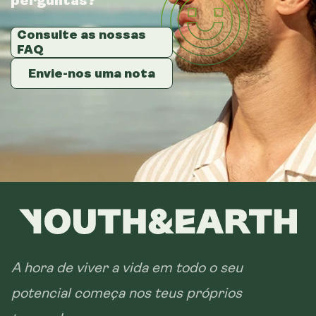
perguntas?
perguntas?
perguntas?
Consulte as nossas
Consulte as nossas
Consulte as nossas
FAQ
FAQ
FAQ
Envie-nos uma nota
Envie-nos uma nota
Envie-nos uma nota
A hora de viver a vida em todo o seu
potencial começa nos teus próprios