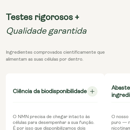
nosso NMN é armazenado em câmaras frigoríficas. Se o
comprar e não tencionar utilizá-lo em menos de três
O armazenamento do NMN num ambiente quente pode
meses, recomendamos que o guarde no frigorífico.
Testes rigorosos +
provocar a degradação do suplemento, o que pode
causar efeitos secundários. Manter sempre o NMN no
Qualidade garantida
frigorífico.
Ingredientes comprovados cientificamente que
alimentam as suas células por dentro.
Abaste
Ciência da biodisponibilidade
ingred
O NMN precisa de chegar intacto às
O nosso 
células para desempenhar a sua função.
puro — m
É por isso que disponibilizamos dois
nicotina