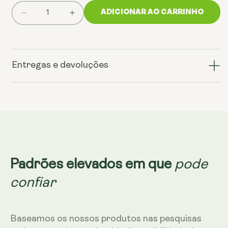
ADICIONAR AO CARRINHO
Reduzir
Aumentar
a
a
quantidade
quantidade
de
de
Cápsulas
Cápsulas
Entregas e devoluções
de
de
NMN
NMN
-
-
Potenciador
Potenciador
de
de
NAD+
NAD+
pode
Padrões elevados em que
confiar
Baseamos os nossos produtos nas pesquisas