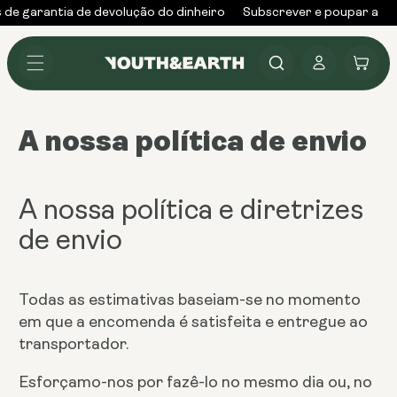
Saltar
 de garantia de devolução do dinheiro
Subscrever e poupar até
para o
conteúdo
Iniciar
Carrinho
sessão
A nossa política de envio
A nossa política e diretrizes
de envio
Todas as estimativas baseiam-se no momento
em que a encomenda é satisfeita e entregue ao
transportador.
Esforçamo-nos por fazê-lo no mesmo dia ou, no