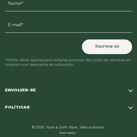
Nome*
E-mail*
Inscreva-se
*Oferta válida apenas para compras pontuais. Não pode ser utilizada em
conjunto com descontos de subscrição.
ENVOLVER-SE
Responda ao nosso questionário
POLÍTICAS
A nossa missão
Política de envio
Programa de fidelidade
© 2026, Youth & Earth Store.
Todos os direitos
Política de reembolso
reservados.