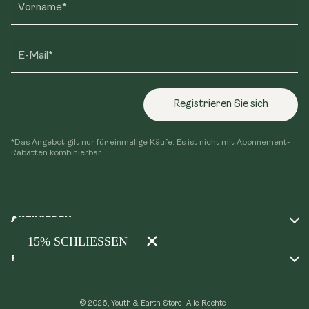
Vorname*
E-Mail*
Registrieren Sie sich
*Das Angebot gilt nur für einmalige Käufe. Es ist nicht mit Abonnement-
Rabatten kombinierbar.
AKTIVIEREN
Machen Sie unser Quiz
RICHTLINIEN
Unsere Mission
Versandrichtlinien
Treueprogramm
© 2026, Youth & Earth Store.
Alle Rechte