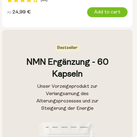
Regulärer
24,99 €
Add to cart
Ab
Preis
Bestseller
NMN Ergänzung - 60
Größe:
Kapseln
Packung mit 14 Stück
Packung mit 28 Stück
Unser Vorzeigeprodukt zur
Verlangsamung des
Alterungsprozesses und zur
Steigerung der Energie