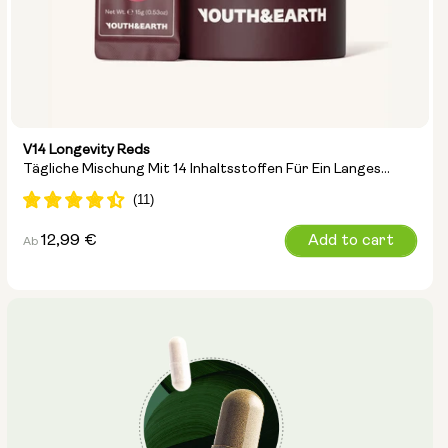
V14 Longevity Reds
Tägliche Mischung Mit 14 Inhaltsstoffen Für Ein Langes
Leben
Regulärer
12,99 €
Add to cart
Ab
Preis