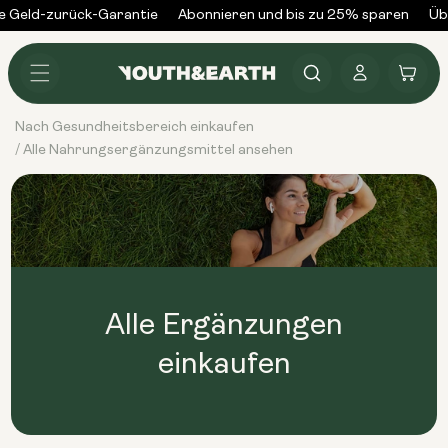
Zum
 Geld-zurück-Garantie
Abonnieren und bis zu 25% sparen
Übe
Inhalt
springen
Anmelden
Warenkorb
Nach Gesundheitsbereich einkaufen
Alle Nahrungsergänzungsmittel ansehen
/
Alle Ergänzungen
einkaufen