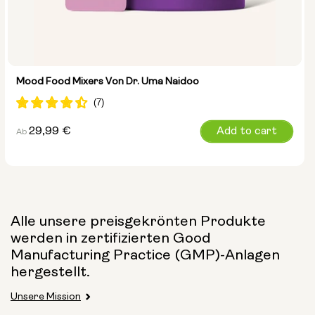
Mood Food Mixers Von Dr. Uma Naidoo
Regulärer
29,99 €
Add to cart
Ab
Preis
Alle unsere preisgekrönten Produkte
werden in zertifizierten Good
Manufacturing Practice (GMP)-Anlagen
Größe:
hergestellt.
14 Säckchen
28 Säckchen
Unsere Mission