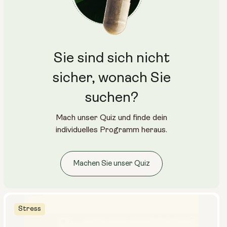
Art:
Sie sind sich nicht
Reisepakete
Beutel Pulver
Glasflasche (400 ml)
sicher, wonach Sie
Metallkanister
suchen?
Größe:
Mach unser Quiz und finde dein
14 Säckchen
28 Säckchen
individuelles Programm heraus.
Machen Sie unser Quiz
Stress