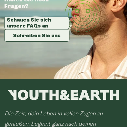
Fragen?
Fragen?
Fragen?
Schauen Sie sich
Schauen Sie sich
Schauen Sie sich
unsere FAQs an
unsere FAQs an
unsere FAQs an
Schreiben Sie uns
Schreiben Sie uns
Schreiben Sie uns
Die Zeit, dein Leben in vollen Zügen zu
genießen, beginnt ganz nach deinen