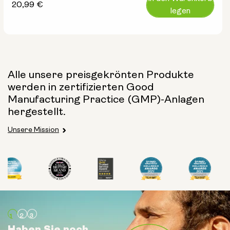
Regulärer
20,99 €
legen
Preis
Alle unsere preisgekrönten Produkte
werden in zertifizierten Good
Manufacturing Practice (GMP)-Anlagen
hergestellt.
Unsere Mission
Haben Sie noch
Haben Sie noch
Haben Sie noch