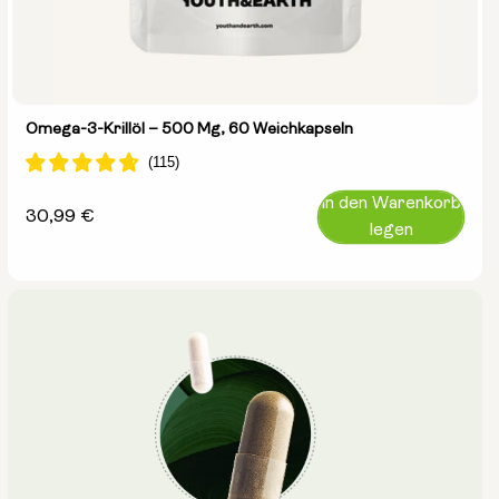
Omega-3-Krillöl – 500 Mg, 60 Weichkapseln
In den Warenkorb
Regulärer
30,99 €
legen
Preis