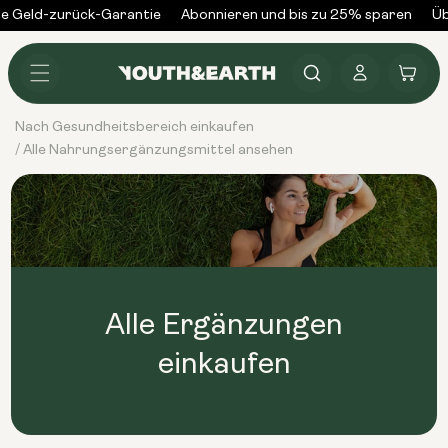
Zum
e Geld-zurück-Garantie
Abonnieren und bis zu 25% sparen
Üb
Inhalt
springen
Anmelden
Warenkorb
Nach Gesundheitsbereich einkaufen
Alle Nahrungsergänzungsmittel ansehen
/
Alle Ergänzungen
einkaufen