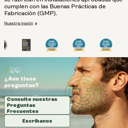
cumplen con las Buenas Prácticas de
Fabricación (GMP).
Nuestra misión
¿Aún tiene
¿Aún tiene
¿Aún tiene
preguntas?
preguntas?
preguntas?
Consulte nuestras
Consulte nuestras
Consulte nuestras
Preguntas
Preguntas
Preguntas
Frecuentes
Frecuentes
Frecuentes
Escríbanos
Escríbanos
Escríbanos