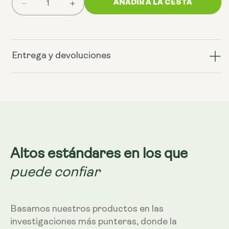
AÑADIR A LA CESTA
Reducir
Aumentar
la
la
cantidad
cantidad
de
de
NR
NR
Entrega y devoluciones
Cápsulas,
Cápsulas,
60
60
cápsulas
cápsulas
(300
(300
mg)
mg)
Altos estándares en los que
puede confiar
Basamos nuestros productos en las
investigaciones más punteras, donde la