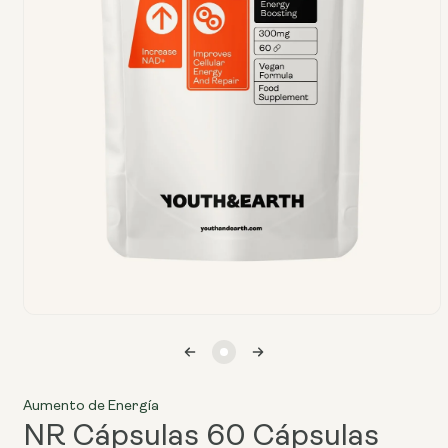
Abrir
el
archivo
multimedia
1
en
Aumento de Energía
una
ventana
NR Cápsulas 60 Cápsulas
modal