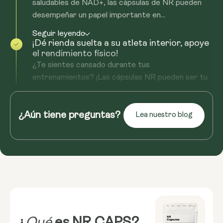
saludables de NAD+, las cápsulas de NR pueden
desempeñar un papel importante en...
Seguir leyendo
¡Dé rienda suelta a su atleta interior, apoye
el rendimiento físico!
¿Te sientes cansado durante tus
entrenamientos? ¡Las cápsulas NR pueden ser tu
arma secreta! Al favorecer unos niveles saludables
de NAD+, N...
¿Aún tiene preguntas?
Lea nuestro blog
Seguir leyendo
¡Refuerzo de la capacidad cerebral, ayuda a
la función cognitiva!
El cerebro es el centro de control del cuerpo, y el
NAD+ desempeña un papel crucial en su
funcionamiento. Las cápsulas NR, al favorecer...
Seguir leyendo