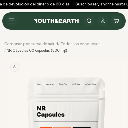
Ir al
de devolución del dinero de 60 días
Suscríbase y ahorre hasta u
contenido
Conectarse
Carrito
Comprar por tema de salud
Todos los productos
/
/
NR Cápsulas 60 cápsulas (300 mg)
Ir
directamente
a la
información
del producto