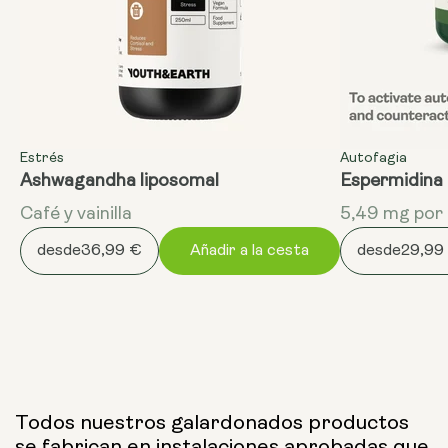
Estrés
Autofagia
Ashwagandha liposomal
Espermidina
Café y vainilla
5,49 mg por 
desde
36,99 €
Añadir a la cesta
desde
29,99
Todos nuestros galardonados productos
se fabrican en instalaciones aprobadas que