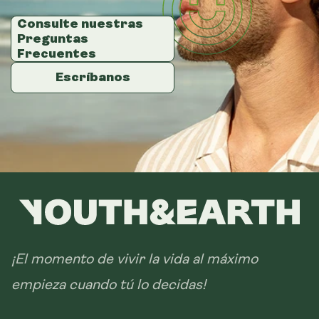
Tamaño:
Consulte nuestras
Consulte nuestras
Consulte nuestras
Preguntas
Preguntas
Preguntas
14 sobres
Frecuentes
Frecuentes
Frecuentes
28 sobres
Escríbanos
Escríbanos
Escríbanos
¡El momento de vivir la vida al máximo
empieza cuando tú lo decidas!