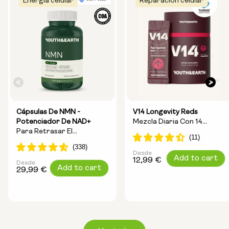
Energía celular
Reparación celular
Cápsulas De NMN -
V14 Longevity Reds
Potenciador De NAD+
Mezcla Diaria Con 14
Para Retrasar El
Ingredientes Para La
Envejecimiento Y
Longevidad.
Aumentar La Energía
Desde
Precio
Add to cart
12,99 €
Desde
Precio
Add to cart
habitual
29,99 €
habitual