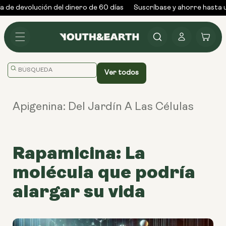
Ir al
 de devolución del dinero de 60 días
Suscríbase y ahorre hasta u
contenido
Conectarse
Carrito
Falta
Ver todos
la
traducción:
Apigenina: Del Jardín A Las Células
en.general.search.placeholder
Rapamicina: La
molécula que podría
alargar su vida