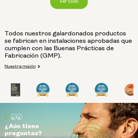
Ver todo
Tamaño de la cápsula:
Todos nuestros galardonados productos
se fabrican en instalaciones aprobadas que
250 mg
500 mg
cumplen con las Buenas Prácticas de
Fabricación (GMP).
Nuestra misión
Tipo:
Paquetes de viaje
Polvo en bolsa
Botella de vidrio (400
ml)
¿Aún tiene
¿Aún tiene
¿Aún tiene
preguntas?
preguntas?
preguntas?
Bote metálico