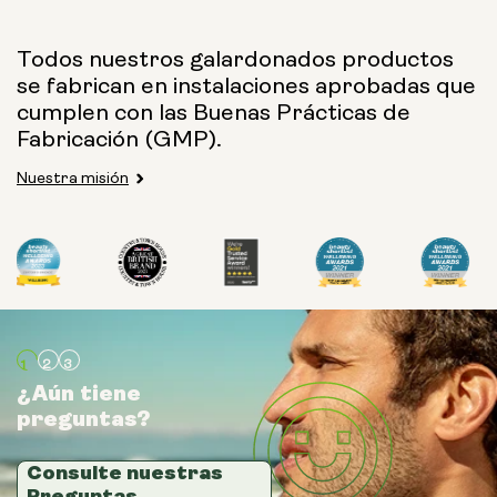
Tamaño de la cápsula:
Todos nuestros galardonados productos
se fabrican en instalaciones aprobadas que
250 mg
500 mg
cumplen con las Buenas Prácticas de
Fabricación (GMP).
Nuestra misión
Tipo:
Paquetes de viaje
Polvo en bolsa
Botella de vidrio (400
ml)
¿Aún tiene
¿Aún tiene
¿Aún tiene
preguntas?
preguntas?
preguntas?
Bote metálico
Tamaño:
Consulte nuestras
Consulte nuestras
Consulte nuestras
Preguntas
Preguntas
Preguntas