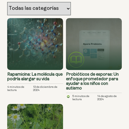
Rapamicina: La molécula que
Probióticos de esporas: Un
podría alargar su vida
enfoque prometedor para
ayudar a los niños con
4 minutos de
13 de diciembre de
autismo
lectura
2024
5 minutos de
14 de agosto de
lectura
2024