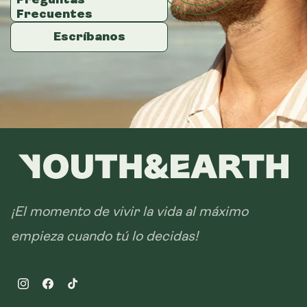
14 sobres
Frecuentes
Frecuentes
Frecuentes
28 sobres
Escríbanos
Escríbanos
Escríbanos
¡El momento de vivir la vida al máximo
empieza cuando tú lo decidas!
Instagram
Facebook
TikTok