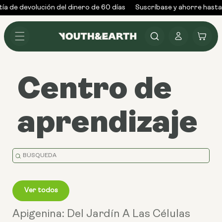
Ir al
a de devolución del dinero de 60 días
Suscríbase y ahorre hasta
contenido
Conectarse
Carrito
Centro de
aprendizaje
Falta
la
traducción:
Ver todos
en.general.search.placeholder
Apigenina: Del Jardín A Las Células