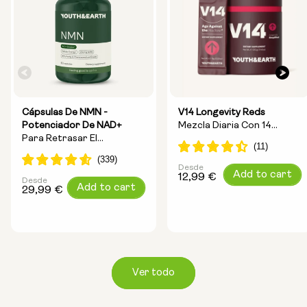
Cápsulas De NMN -
V14 Longevity Reds
Potenciador De NAD+
Mezcla Diaria Con 14
Para Retrasar El
Ingredientes Para La
Envejecimiento Y
Longevidad.
Aumentar La Energía
Desde
Precio
Add to cart
12,99 €
Desde
Precio
Add to cart
habitual
29,99 €
habitual
Ver todo