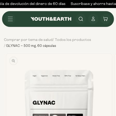
Ir al
a de devolución del dinero de 60 días
Suscríbase y ahorre hasta 
contenido
Conectarse
Carrito
Comprar por tema de salud
Todos los productos
/
/
GLYNAC – 500 mg, 60 cápsulas
Ir
directamente
a la
información
del producto