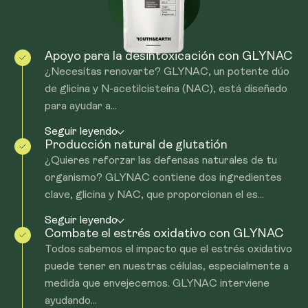
desintoxicación natural del organismo y a la defensa
inducción del estrés oxidativo. GLYNAC puede ayudar a
proporciona precursores que pueden favorecer la
antioxidante. Este impulso puede ayudar a mantener la
combatir el estrés oxidativo aumentando la producción
producción de glutatión en el organismo. Por lo tanto,
salud celular y el equilibrio, manteniendo los procesos de
de glutatión, un potente antioxidante. El glutatión
puede elegir uno u otro, ya que no es necesario tomar
su cuerpo funcionando en su mejor momento.
Apoyo para la desintoxicación con GLYNAC
neutraliza los radicales libres, reduciendo el estrés
ambos. Si tiene alguna pregunta, póngase en contacto
¿Necesitas renovarte? GLYNAC, un potente dúo
oxidativo y protegiendo las células de posibles daños. Al
con nosotros en support@youthandearth.com y
de glicina y N-acetilcisteína (NAC), está diseñado
aportar los aminoácidos esenciales glicina y NAC,
estaremos encantados de ayudarle.
para ayudar a...
GLYNAC refuerza este sistema de defensa natural,
favoreciendo una función celular más sana y un equilibrio
Seguir leyendo
general.
Producción natural de glutatión
¿Quieres reforzar las defensas naturales de tu
organismo? GLYNAC contiene dos ingredientes
clave, glicina y NAC, que proporcionan el es...
Seguir leyendo
Combate el estrés oxidativo con GLYNAC
Todos sabemos el impacto que el estrés oxidativo
puede tener en nuestras células, especialmente a
medida que envejecemos. GLYNAC interviene
ayudando...