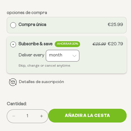
opciones de compra
Compra única
€25.99
Subscribe & save
€20.79
€25.99
AHORRAR 20%
Deliver every
Skip, change or cancel anytime.
Detalles de suscripción
Cantidad:
AÑADIR A LA CESTA
Reducir
Aumentar
la
la