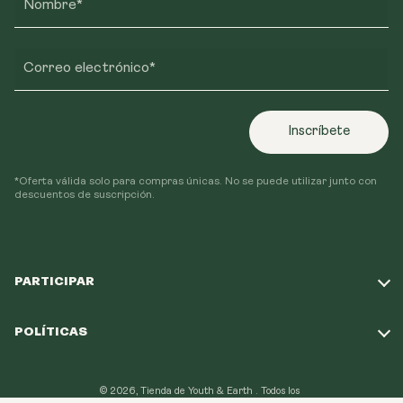
Nombre*
Correo electrónico*
Inscríbete
*Oferta válida solo para compras únicas. No se puede utilizar junto con
descuentos de suscripción.
PARTICIPAR
Haz nuestro test
POLÍTICAS
Nuestra Misión
Política de Envío
Programa de Lealtad
© 2026, Tienda de Youth & Earth .
Todos los