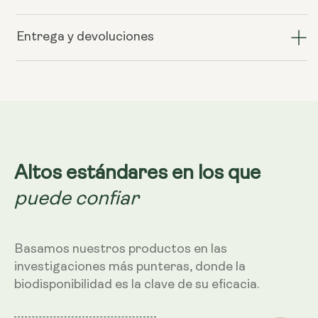
cantidad
cantidad
de
de
GLYNAC
GLYNAC
Entrega y devoluciones
–
–
500
500
mg,
mg,
60
60
cápsulas
cápsulas
Altos estándares en los que
puede confiar
Basamos nuestros productos en las
investigaciones más punteras, donde la
biodisponibilidad es la clave de su eficacia.