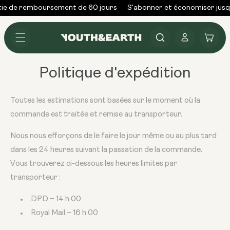
Skip to
ie de remboursement de 60 jours
S'abonner et économiser jusq
content
Se
Panier
connecter
Politique d'expédition
Toutes les estimations sont basées sur le moment où la
commande est traitée et remise au transporteur.
Nous nous efforçons de le faire le jour même ou au plus tard
dans les 24 heures suivant la passation de la commande.
Vous trouverez ci-dessous les heures limites par
transporteur :
DPD – 14 h 00
Royal Mail – 16 h 00