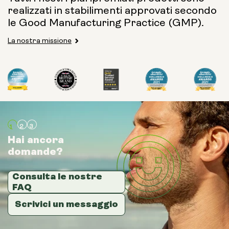
realizzati in stabilimenti approvati secondo
le Good Manufacturing Practice (GMP).
La nostra missione
Hai ancora
Hai ancora
Hai ancora
domande?
domande?
domande?
Consulta le nostre
Consulta le nostre
Consulta le nostre
FAQ
FAQ
FAQ
Scrivici un messaggio
Scrivici un messaggio
Scrivici un messaggio