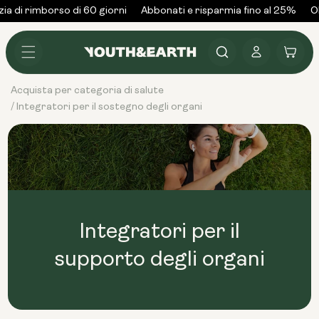
Vai al
ia di rimborso di 60 giorni
Abbonati e risparmia fino al 25%
Ol
contenuto
Accedi
Carrello
Acquista per categoria di salute
Integratori per il sostegno degli organi
/
Integratori per il
supporto degli organi