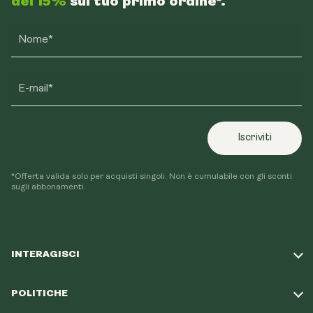
del 15%
sul tuo primo ordine*.
Nome*
E-mail*
Iscriviti
*Offerta valida solo per acquisti singoli. Non è cumulabile con gli sconti
sugli abbonamenti.
INTERAGISCI
Fai il nostro quiz
POLITICHE
La nostra missione