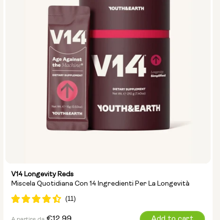
V14 Longevity Reds
Miscela Quotidiana Con 14 Ingredienti Per La Longevità
Prezzo
€12,99
Add to cart
A partire da