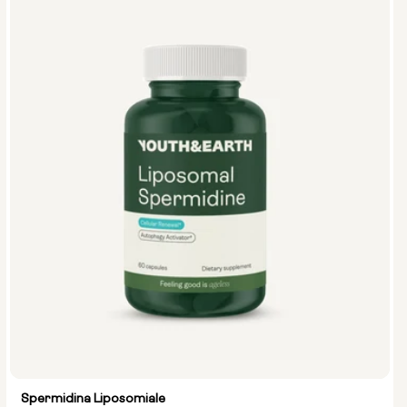
Spermidina Liposomiale