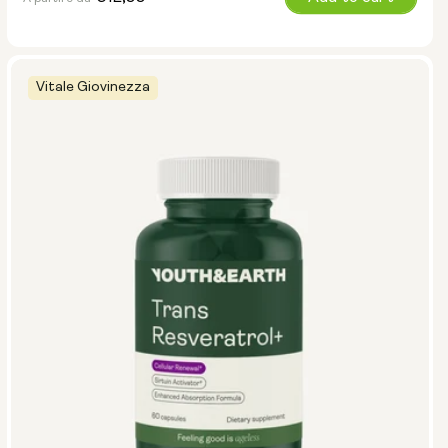
normale
Vitale Giovinezza
Tipo:
Pacchetti viaggio
Polvere in bustina
Bottiglia di vetro (400 ml)
Contenitore metallico
Dimensioni:
14 bustine
28 bustine