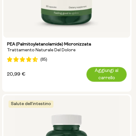
PEA (palmitoyletanolamide) Micronizzata
Trattamento Naturale Del Dolore
Aggiungi al
Prezzo
20,99 €
carrello
normale
Salute dell'intestino