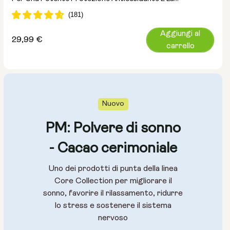
Disintossicazione Cellulare
Aggiungi al
Prezzo
29,99 €
carrello
normale
Nuovo
PM: Polvere di sonno
- Cacao cerimoniale
Uno dei prodotti di punta della linea
Core Collection per migliorare il
sonno, favorire il rilassamento, ridurre
lo stress e sostenere il sistema
nervoso