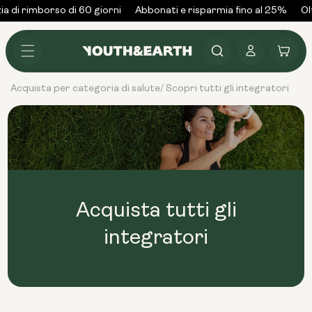
Vai al
 di rimborso di 60 giorni
Abbonati e risparmia fino al 25%
Olt
contenuto
Accedi
Carrello
Acquista per categoria di salute
Scopri tutti gli integratori
/
Acquista tutti gli
integratori