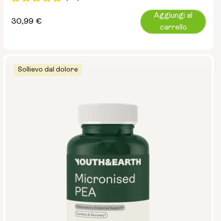
Aggiungi al
Prezzo
30,99 €
carrello
normale
Sollievo dal dolore