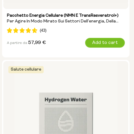
Pacchetto Energia Cellulare (NMN E TransResveratrol+)
Per Agire In Modo Mirato Sui Settori Dell'energia, Della
Riparazione Del DNA E Dell'anti-Invecchiamento
Prezzo
57,99 €
Add to cart
A partire da
normale
Salute cellulare
Opzioni:
NMN 250 mg e Preservage
NMN 500 mg e Preservage