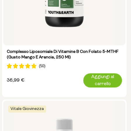
Complesso Liposomiale Di Vitamine B Con Folato 5-MTHF
(gusto Mango E Arancia, 250 Ml)
Aggiungi al
Prezzo
36,99 €
carrello
normale
Vitale Giovinezza