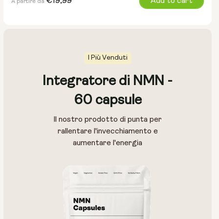
Prezzo
€19,99
Add to cart
A partire da
normale
I Più Venduti
Integratore di NMN -
60 capsule
Dimensione del sacchetto:
Il nostro prodotto di punta per
15g
30g
100g
rallentare l'invecchiamento e
aumentare l'energia