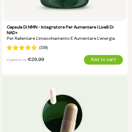
Capsule Di NMN - Integratore Per Aumentare I Livelli Di
NAD+
Per Rallentare L'invecchiamento E Aumentare L'energia
Prezzo
€29,99
Add to cart
A partire da
normale
Dimensione della capsula: