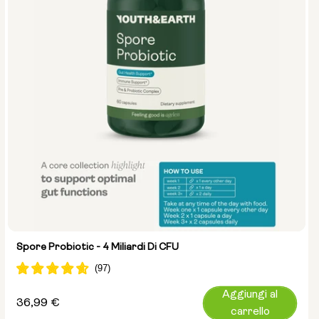
Spore Probiotic - 4 Miliardi Di CFU
Aggiungi al
Prezzo
36,99 €
carrello