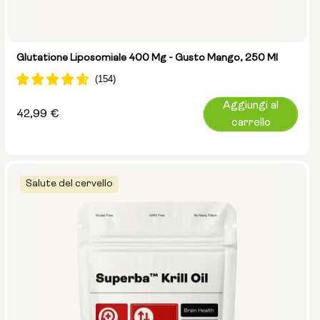
Glutatione Liposomiale 400 Mg - Gusto Mango, 250 Ml
Aggiungi al
Prezzo
42,99 €
carrello
normale
Salute del cervello