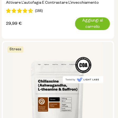
Attivare L'autofagia E Contrastare L'invecchiamento
Aggiungi al
Prezzo
29,99 €
carrello
normale
Stress