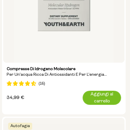
Compresse Di Idrogeno Molecolare
Per Un'acqua Ricca Di Antiossidanti E Per L'energia
Cellulare
Aggiungi al
Prezzo
34,99 €
carrello
normale
Autofagia