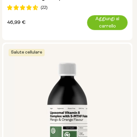
Aggiungi al
Prezzo
46,99 €
carrello
normale
Salute cellulare