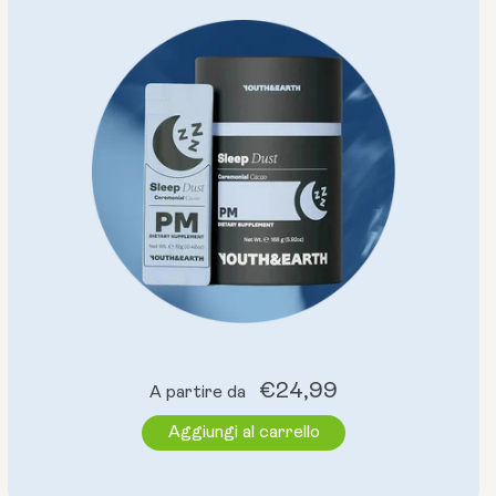
Prezzo
€24,99
A partire da
normale
Aggiungi al carrello