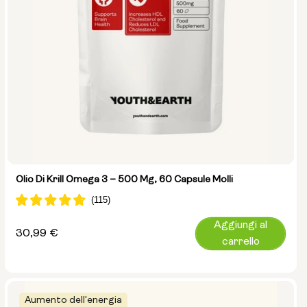
Olio Di Krill Omega 3 – 500 Mg, 60 Capsule Molli
Aggiungi al
Prezzo
30,99 €
carrello
normale
Aumento dell'energia