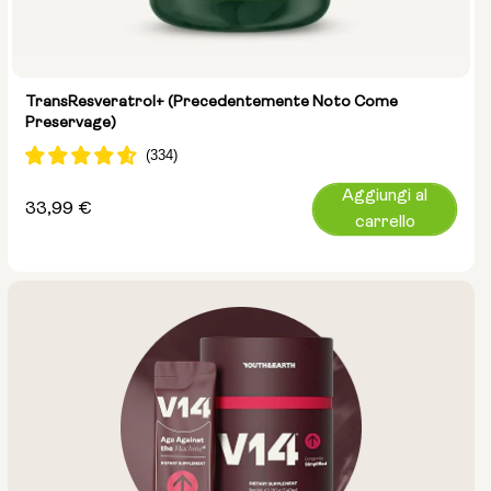
TransResveratrol+ (precedentemente Noto Come
Preservage)
Aggiungi al
Prezzo
33,99 €
carrello
normale