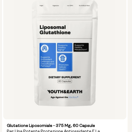
Glutatione Liposomiale - 375 Mg, 60 Capsule
Per Una Potente Protezione Antiossidante E La