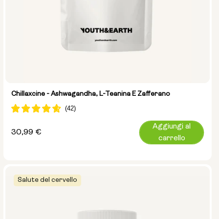
Chillaxcine - Ashwagandha, L-Teanina E Zafferano
Aggiungi al
Prezzo
30,99 €
carrello
normale
Salute del cervello