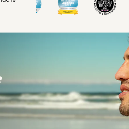
?
?
?