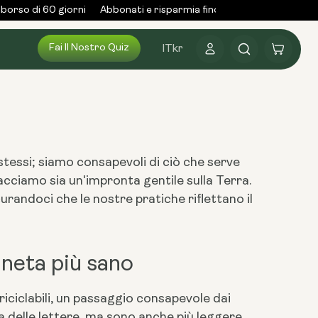
orso di 60 giorni
Abbonati e risparmia fino al 25%
Oltre 3.000
Fai Il Nostro Quiz
Accedi
Carrello
IT
kr
stessi; siamo consapevoli di ciò che serve
acciamo sia un'impronta gentile sulla Terra.
urandoci che le nostre pratiche riflettano il
neta più sano
riciclabili, un passaggio consapevole dai
a delle lettere, ma sono anche più leggere,