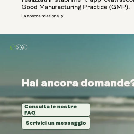
Good Manufacturing Practice (GMP).
La nostra missione
Hai ancora domande
Hai ancora domande
Hai ancora domande
Consulta le nostre
Consulta le nostre
Consulta le nostre
FAQ
FAQ
FAQ
Scrivici un messaggio
Scrivici un messaggio
Scrivici un messaggio