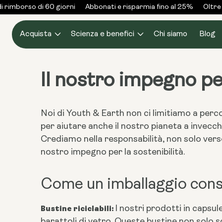
Vai al
 rimborso di 60 giorni
Abbonati e risparmia fino al 25%
Oltre 
contenuto
Acquista
Scienza e benefici
Chi siamo
Blog
Il nostro impegno per
Noi di Youth & Earth non ci limitiamo a perc
per aiutare anche il nostro pianeta a invecc
Crediamo nella responsabilità, non solo verso
nostro impegno per la sostenibilità.
Come un imballaggio consa
Bustine riciclabili:
I nostri prodotti in capsu
barattoli di vetro. Queste bustine non solo s