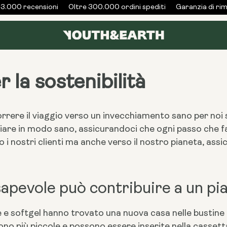
3.000 recensioni
Oltre 300.000 ordini spediti
Garanzia di rimb
 la sostenibilità
orrere il viaggio verso un invecchiamento sano per noi 
hiare in modo sano, assicurandoci che ogni passo che f
 i nostri clienti ma anche verso il nostro pianeta, assic
pevole può contribuire a un pia
le e softgel hanno trovato una nuova casa nelle bustine 
ono più piccole e possono essere inserite nella cassett