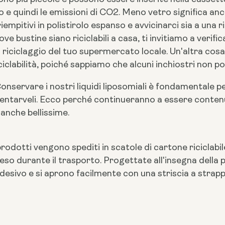
 e quindi le emissioni di CO2. Meno vetro significa anc
empitivi in polistirolo espanso e avvicinarci sia a una 
 bustine siano riciclabili a casa, ti invitiamo a verific
 di riciclaggio del tuo supermercato locale. Un'altra co
iclabilità, poiché sappiamo che alcuni inchiostri non po
onservare i nostri liquidi liposomiali è fondamentale 
sentarveli. Ecco perché continueranno a essere contenuti
anche bellissime.
prodotti vengono spediti in scatole di cartone ricicla
eso durante il trasporto. Progettate all'insegna della pr
esivo e si aprono facilmente con una striscia a strappo. P