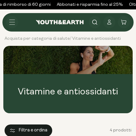
Vai al
di rimborso di 60 giorni
Abbonati e risparmia fino al 25%
Oltr
contenuto
Accedi
Carrello
Acquista per categoria di salute
Vitamine e antiossidanti
/
Vitamine e antiossidanti
Filtra e ordina
4 prodotti