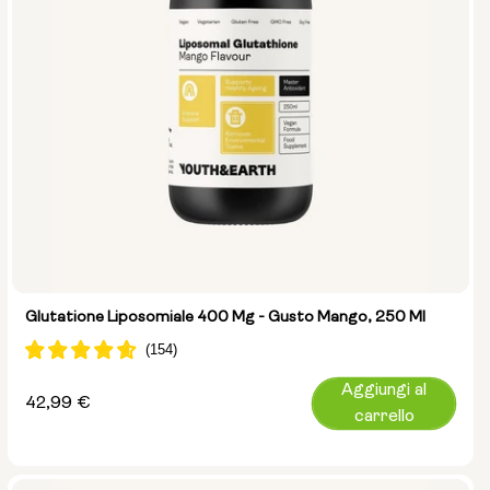
Glutatione Liposomiale 400 Mg - Gusto Mango, 250 Ml
Aggiungi al
Prezzo
42,99 €
carrello
normale