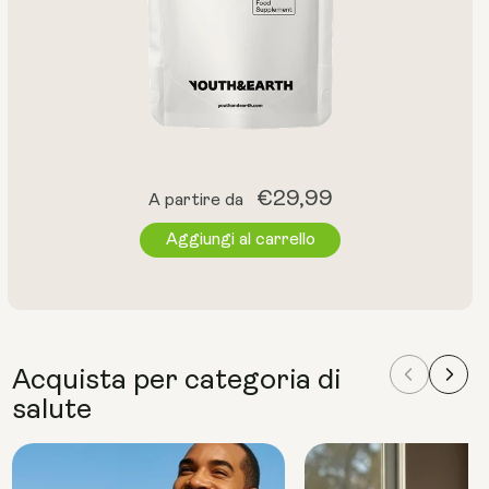
Prezzo
€29,99
A partire da
normale
Aggiungi al carrello
Acquista per categoria di
salute