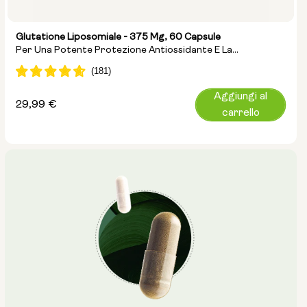
Glutatione Liposomiale - 375 Mg, 60 Capsule
Per Una Potente Protezione Antiossidante E La
Disintossicazione Cellulare
Aggiungi al
Prezzo
29,99 €
carrello
normale