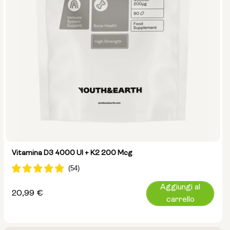
Vitamina D3 4000 UI + K2 200 Mcg
Aggiungi al
Prezzo
20,99 €
carrello
normale