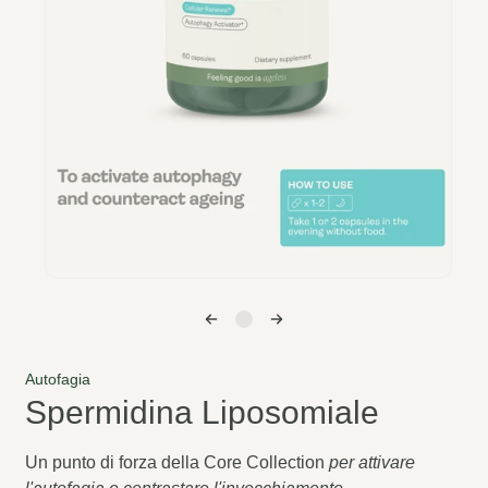
Apri
media
1
in
finestra
modale
Autofagia
Spermidina Liposomiale
Un punto di forza della Core Collection
per attivare