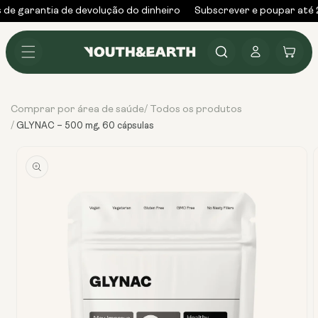
Saltar
de garantia de devolução do dinheiro
Subscrever e poupar até 
para o
conteúdo
Iniciar
Carrinho
sessão
Comprar por área de saúde
Todos os produtos
/
/
GLYNAC – 500 mg, 60 cápsulas
Ir
diretamente
para as
informações
do produto