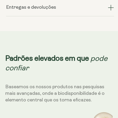
de
de
GLYNAC
GLYNAC
Entregas e devoluções
–
–
500
500
mg,
mg,
60
60
cápsulas
cápsulas
pode
Padrões elevados em que
confiar
Baseamos os nossos produtos nas pesquisas
mais avançadas, onde a biodisponibilidade é o
elemento central que os torna eficazes.