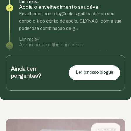
Ler mais
Apoia o envelhecimento saudável
Envelhecer com elegância significa dar ao seu
corpo o tipo certo de apoio. GLYNAC, com a sua
poderosa combinação de g...
Ler mais
Apoio ao equilíbrio interno
O verdadeiro bem-estar começa por dentro, e o
GLYNAC foi concebido para ajudá-lo a encontrar
esse equilíbrio interno. Ao apoiar a glutationa...
Ainda tem
Ler o nosso blogue
perguntas?
Ler mais