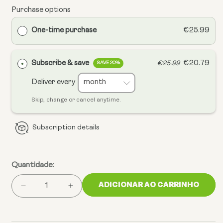
Purchase options
One-time purchase
€25.99
Subscribe & save
€20.79
€25.99
SAVE 20%
Deliver every
Skip, change or cancel anytime.
Subscription details
Quantidade:
ADICIONAR AO CARRINHO
Reduzir
Aumentar
a
a
quantidade
quantidade