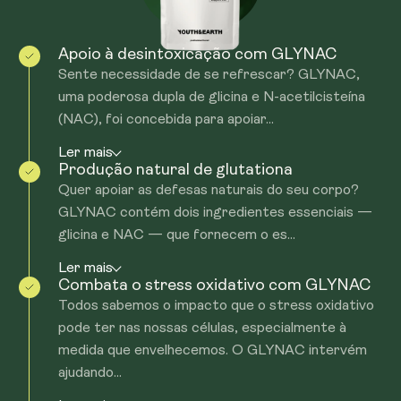
ajudar a manter a saúde e o equilíbrio celular, mantendo
oxidativo aumentando a produção de glutatião, um
pelo organismo. Portanto, pode escolher um ou outro,
os processos do seu corpo a funcionar no seu melhor.
poderoso antioxidante. O glutatião neutraliza os radicais
pois não é necessário tomar os dois. Se tiver alguma
Apoio à desintoxicação com GLYNAC
livres, reduzindo o stress oxidativo e protegendo as
dúvida, entre em contacto connosco através do e-mail
Sente necessidade de se refrescar? GLYNAC,
células dos danos potenciais. Ao fornecer os
support@youthandearth.com e teremos todo o prazer
uma poderosa dupla de glicina e N-acetilcisteína
aminoácidos essenciais, glicina e NAC, GLYNAC apoia
em ajudá-lo.
(NAC), foi concebida para apoiar...
este sistema de defesa natural, promovendo uma
função celular mais saudável e um equilíbrio geral.
Ler mais
Produção natural de glutationa
Quer apoiar as defesas naturais do seu corpo?
GLYNAC contém dois ingredientes essenciais —
glicina e NAC — que fornecem o es...
Ler mais
Combata o stress oxidativo com GLYNAC
Todos sabemos o impacto que o stress oxidativo
pode ter nas nossas células, especialmente à
medida que envelhecemos. O GLYNAC intervém
ajudando...