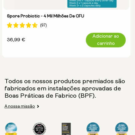
Spore Probiotic - 4 Mil Milhões De CFU
Adicionar ao
Preço
36,99 €
carrinho
normal
Todos os nossos produtos premiados são
fabricados em instalações aprovadas de
Boas Práticas de Fabrico (BPF).
A nossa missão