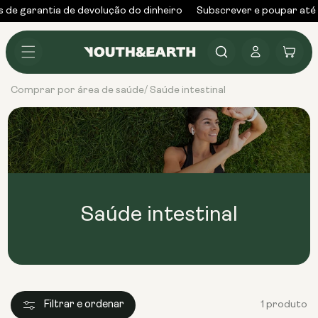
Saltar
s de garantia de devolução do dinheiro
Subscrever e poupar até
para o
conteúdo
Iniciar
Carrinho
sessão
Comprar por área de saúde
Saúde intestinal
/
Saúde intestinal
Filtrar e ordenar
1 produto