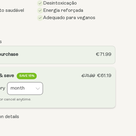
Desintoxicação
to saudável
Energia reforçada
Adequado para veganos
s
purchase
€71.99
 & save
€61.19
€71.99
SAVE 15%
ery
or cancel anytime.
n details