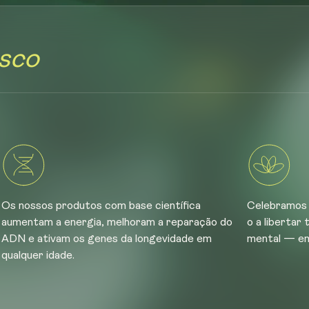
sco
Os nossos produtos com base científica
Celebramos 
aumentam a energia, melhoram a reparação do
o a libertar
ADN e ativam os genes da longevidade em
mental — em
qualquer idade.