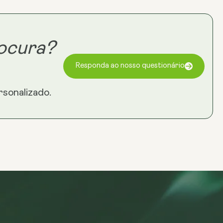
ocura?
Responda ao nosso questionário
sonalizado.