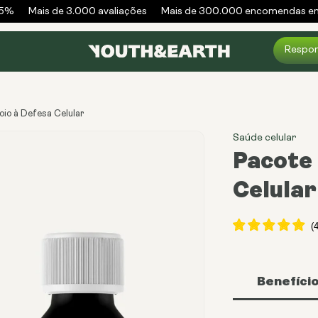
%
Mais de 3.000 avaliações
Mais de 300.000 encomendas envi
Respon
oio à Defesa Celular
Saúde celular
Pacote 
Celular
Benefíci