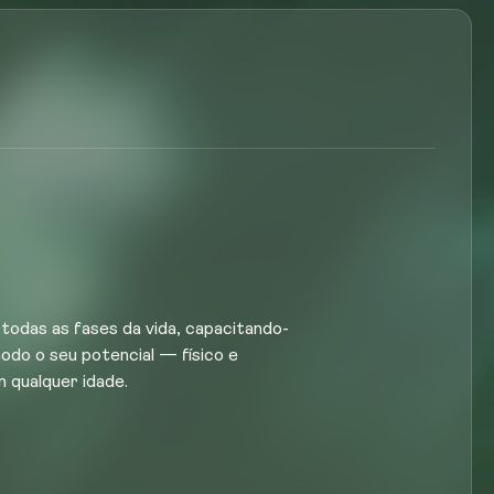
todas as fases da vida, capacitando-
 todo o seu potencial — físico e
 qualquer idade.