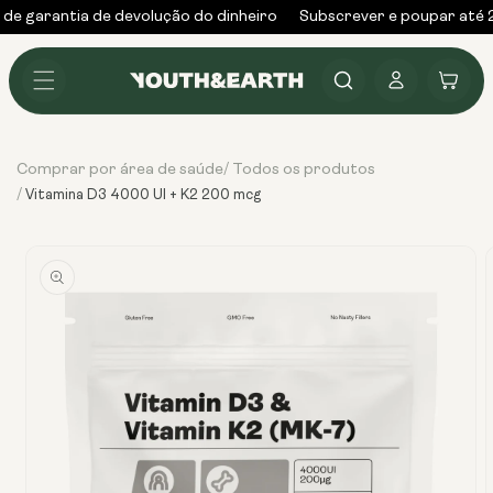
Saltar
de garantia de devolução do dinheiro
Subscrever e poupar até 
para o
conteúdo
Iniciar
Carrinho
sessão
Comprar por área de saúde
Todos os produtos
/
/
Vitamina D3 4000 UI + K2 200 mcg
Ir
diretamente
para as
informações
do produto