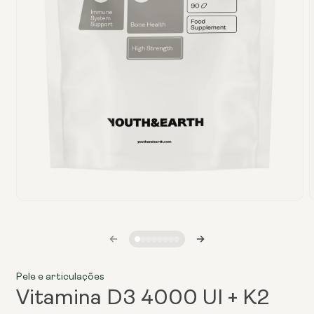
Abrir
A
o
o
ficheiro
f
multimédia
m
1
numa
janela
j
Pele e articulações
modal
Vitamina D3 4000 UI + K2