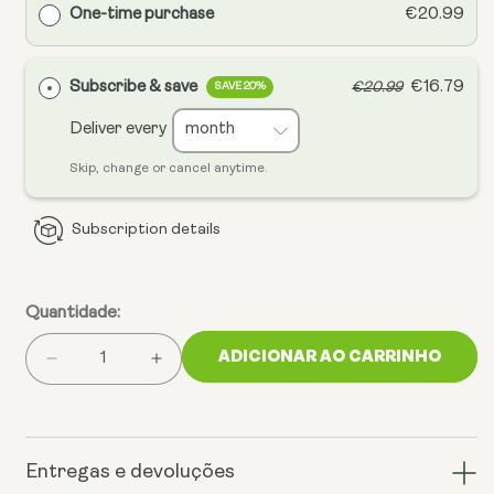
One-time purchase
€20.99
Subscribe & save
€16.79
€20.99
SAVE 20%
Deliver every
Skip, change or cancel anytime.
Subscription details
Quantidade:
ADICIONAR AO CARRINHO
Reduzir
Aumentar
a
a
quantidade
quantidade
de
de
Vitamina
Vitamina
Entregas e devoluções
D3
D3