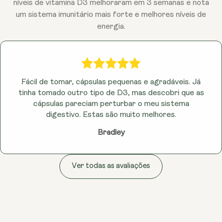
podem desempenhar um papel no apoio a um
níveis de vitamina D3 melhoraram em 3 semanas e nota
sistema imunitário saudável e ao bem-estar geral.
um sistema imunitário mais forte e melhores níveis de
Afinal, sentir-se bem é uma parte vital de uma vida
energia.
longa e cheia de energia!
Fácil de tomar, cápsulas pequenas e agradáveis. Já
tinha tomado outro tipo de D3, mas descobri que as
cápsulas pareciam perturbar o meu sistema
digestivo. Estas são muito melhores.
Bradley
Ver todas as avaliações