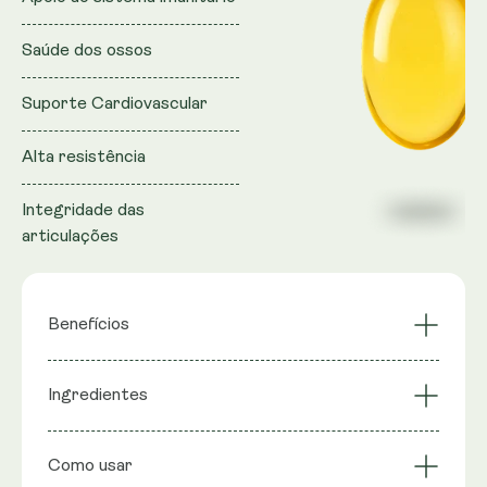
Saúde dos ossos
Suporte Cardiovascular
Alta resistência
Integridade das
articulações
Benefícios
Saúde dos ossos
Absorção de cálcio
Ingredientes
Suporte
Função imunitária
Cardiovascular
Ingredientes
: Vitamina D3, Vitamina K2 (como MK-
Integridade das
Como usar
Alta resistência
7), Cápsula mole: Gelatina, Glicerina, Água pura,