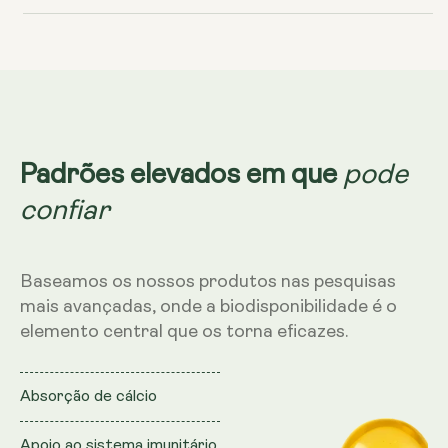
4000
4000
UI
UI
+
+
K2
K2
200
200
mcg
mcg
pode
Padrões elevados em que
confiar
Baseamos os nossos produtos nas pesquisas
mais avançadas, onde a biodisponibilidade é o
elemento central que os torna eficazes.
Absorção de cálcio
Apoio ao sistema imunitário