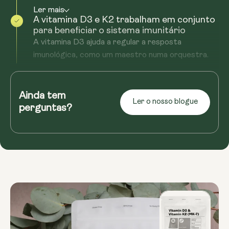
Ler mais
A vitamina D3 e K2 trabalham em conjunto
para beneficiar o sistema imunitário
A vitamina D3 ajuda a regular a resposta
imunológica, como um maestro numa orquestra.
Ela pode influenciar a produção de...
Ler mais
Ainda tem
Ler o nosso blogue
perguntas?