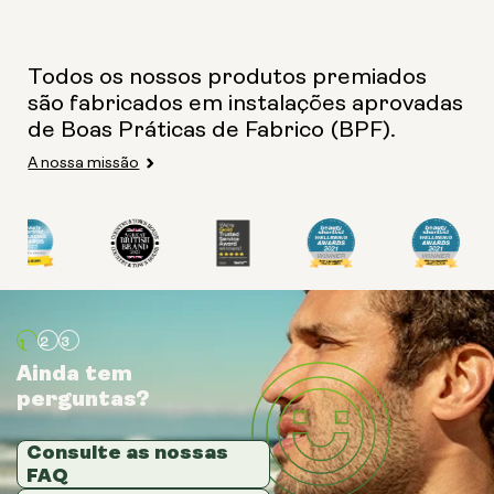
Todos os nossos produtos premiados
são fabricados em instalações aprovadas
de Boas Práticas de Fabrico (BPF).
A nossa missão
Ainda tem
Ainda tem
Ainda tem
perguntas?
perguntas?
perguntas?
Consulte as nossas
Consulte as nossas
Consulte as nossas
FAQ
FAQ
FAQ