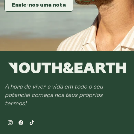
Envie-nos uma nota
Envie-nos uma nota
Envie-nos uma nota
A hora de viver a vida em todo o seu
potencial começa nos teus próprios
termos!
Instagram
Facebook
TikTok