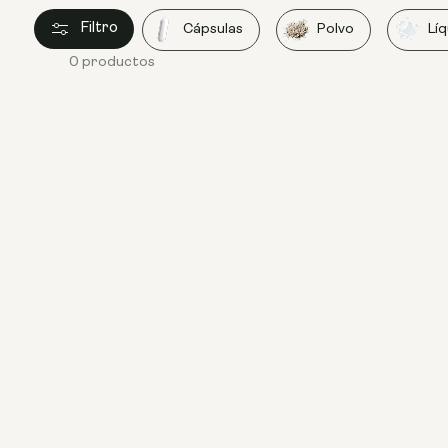
Filtro
Cápsulas
Polvo
Lí
0 productos