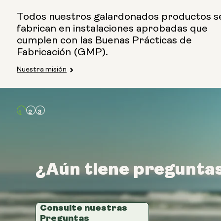
Todos nuestros galardonados productos s
fabrican en instalaciones aprobadas que
cumplen con las Buenas Prácticas de
Fabricación (GMP).
Nuestra misión
¿Aún tiene pregunta
¿Aún tiene pregunta
¿Aún tiene pregunta
Consulte nuestras
Consulte nuestras
Consulte nuestras
Preguntas
Preguntas
Preguntas