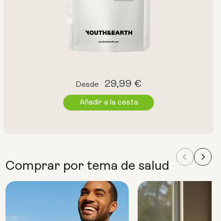
Precio
29,99 €
Desde
habitual
Añadir a la cesta
Comprar por tema de salud