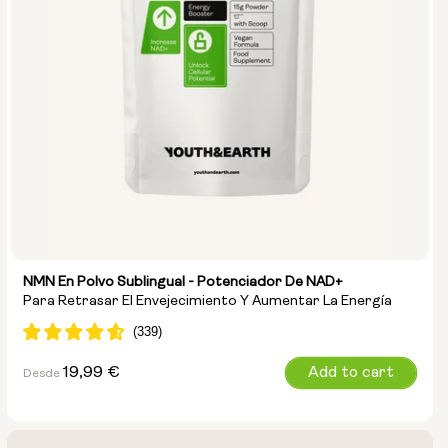
NMN En Polvo Sublingual - Potenciador De NAD+
Para Retrasar El Envejecimiento Y Aumentar La Energía
Precio
19,99 €
Add to cart
Desde
habitual