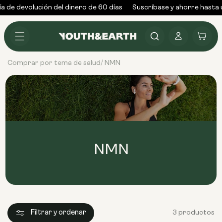
Ir al
 de devolución del dinero de 60 días
Suscríbase y ahorre hasta 
contenido
Conectarse
Carrito
Comprar por tema de salud
NMN
/
NMN
Filtrar y ordenar
3 productos