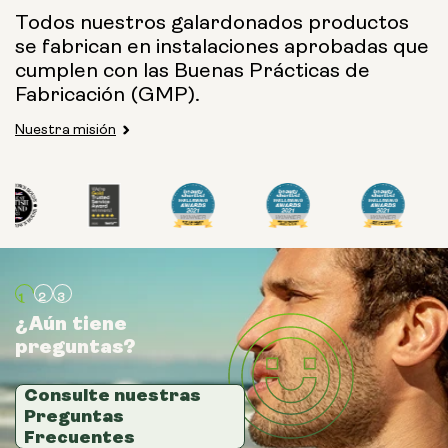
Todos nuestros galardonados productos
se fabrican en instalaciones aprobadas que
cumplen con las Buenas Prácticas de
Opciones:
Fabricación (GMP).
NMN 250 mg y Preservage
NMN 500 mg y Preservage
Nuestra misión
¿Aún tiene
¿Aún tiene
¿Aún tiene
preguntas?
preguntas?
preguntas?
Consulte nuestras
Consulte nuestras
Consulte nuestras
Preguntas
Preguntas
Preguntas
Frecuentes
Frecuentes
Frecuentes