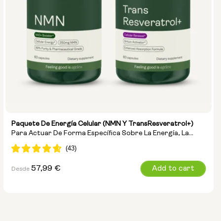
Paquete De Energía Celular (NMN Y TransResveratrol+)
Para Actuar De Forma Específica Sobre La Energía, La
Reparación Del ADN Y El Antienvejecimiento
Precio
57,99 €
Add to cart
Desde
habitual