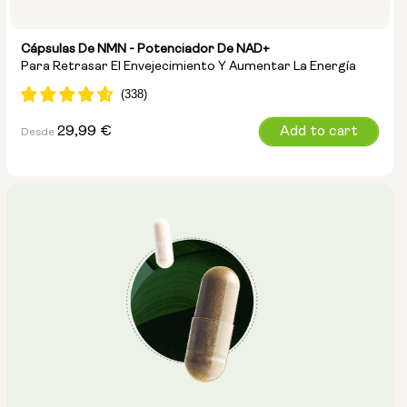
Cápsulas De NMN - Potenciador De NAD+
Para Retrasar El Envejecimiento Y Aumentar La Energía
Precio
29,99 €
Add to cart
Desde
habitual
Tamaño de la cápsula:
250 mg
500 mg