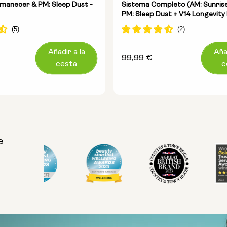
manecer & PM: Sleep Dust -
Sistema Completo (AM: Sunrise
PM: Sleep Dust + V14 Longevity
Añadir a la
Aña
Precio
99,99 €
cesta
c
habitual
e