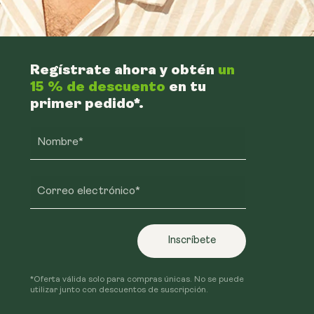
Regístrate ahora y obtén
un
15 % de descuento
en tu
primer pedido*.
Nombre*
Correo electrónico*
Inscríbete
*Oferta válida solo para compras únicas. No se puede
utilizar junto con descuentos de suscripción.