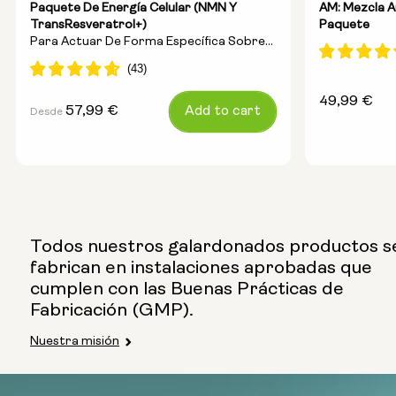
Paquete De Energía Celular (NMN Y
AM: Mezcla A
TransResveratrol+)
Paquete
Para Actuar De Forma Específica Sobre
La Energía, La Reparación Del ADN Y El
Antienvejecimiento
Precio
49,99 €
Precio
57,99 €
Add to cart
Desde
habitual
habitual
Todos nuestros galardonados productos s
fabrican en instalaciones aprobadas que
cumplen con las Buenas Prácticas de
Fabricación (GMP).
Opciones:
Nuestra misión
NMN 250 mg y Preservage