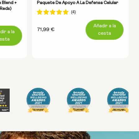
 Blend +
Paquete De Apoyo A La Defensa Celular
 Reds)
Añadir a la
Precio
71,99 €
dir a la
cesta
habitual
esta