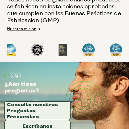
se fabrican en instalaciones aprobadas
que cumplen con las Buenas Prácticas de
Fabricación (GMP).
Nuestra misión
¿Aún tiene
¿Aún tiene
¿Aún tiene
preguntas?
preguntas?
preguntas?
Consulte nuestras
Consulte nuestras
Consulte nuestras
Preguntas
Preguntas
Preguntas
Frecuentes
Frecuentes
Frecuentes
Escríbanos
Escríbanos
Escríbanos