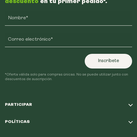
descuento
en tu primer pedido*.
Nombre*
Correo electrónico*
Inscríbete
*Oferta válida solo para compras únicas. No se puede utilizar junto con
descuentos de suscripción.
PARTICIPAR
Haz nuestro test
POLÍTICAS
Nuestra Misión
Política de Envío