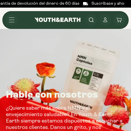
ntía de devolución del dinero de 60 días
Suscríbase y ahorre 
Ir al
contenido
Conectarse
Carrito
Hable con nosotros
¿Quiere saber más sobre NMN y el
envejecimiento saludable? En Youth & Earth
Earth siempre estamos dispuestos a escuchar a
nuestros clientes. Danos un grito, y nos