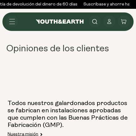
Ir al
ía de devolución del dinero de 60 días
Suscríbase y ahorre hasta
contenido
Conectarse
Carrito
Opiniones de los clientes
Todos nuestros galardonados productos
se fabrican en instalaciones aprobadas
que cumplen con las Buenas Prácticas de
Fabricación (GMP).
Nuestra misión