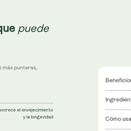
puede
 que
s más punteras,
Beneficio
Ayuda par
Ingredien
Apoyo a l
avorece el envejecimiento
Ingredientes
y la longevidad
Fórmula l
Cómo usa
harina de ar