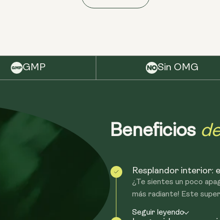
proteger los nutrientes contra el tract
permite una mejor penetración en las cé
GMP
Sin OMG
de
Beneficios
Resplandor interior: e
¿Te sientes un poco apag
más radiante! Este superh
Seguir leyendo