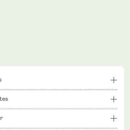
s
a cabello y uñas
Induce la autofagia
tes
Favorece el envejecimiento y
a renovación celular
la longevidad
 : Mezcla liposomal (lecitina de girasol), espermidina,
iposomal
Galardonado
r
roz, cubierta de la cápsula: celulosa vegetal (HPMC).