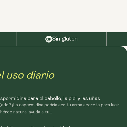
o gastrointestinal. El sistema de administración liposomal
lulas, maximizando los beneficios de la espermidina.
Sin gluten
l uso diario
spermidina para el cabello, la piel y las uñas
ado? ¡La espermidina podría ser tu arma secreta para lucir
éroe natural ayuda a tu...