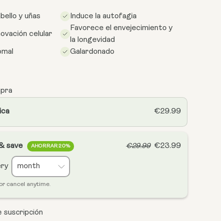
bello y uñas
Induce la autofagia
Favorece el envejecimiento y
ovación celular
la longevidad
omal
Galardonado
mpra
ica
€29.99
 & save
€23.99
€29.99
AHORRAR 20%
ery
or cancel anytime.
e suscripción