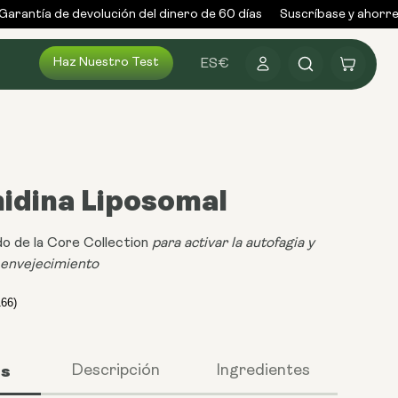
rantía de devolución del dinero de 60 días
Suscríbase y ahorre h
Haz Nuestro Test
Conectarse
Carrito
ES
€
idina Liposomal
o de la Core Collection
para activar la autofagia y
 envejecimiento
os
Descripción
Ingredientes