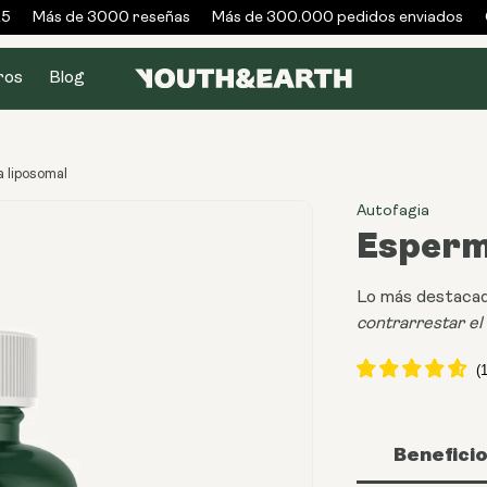
Más de 3000 reseñas
Más de 300.000 pedidos enviados
Ga
ros
Blog
 liposomal
Autofagia
Esperm
Lo más destacad
contrarrestar el
Benefici