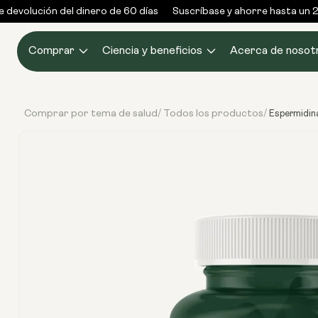
Ir al
evolución del dinero de 60 días
Suscríbase y ahorre hasta un 25
contenido
Comprar
Ciencia y beneficios
Acerca de nosot
Comprar por tema de salud
Todos los productos
/
/
Espermidina
Ir
directamente
a la
información
del producto