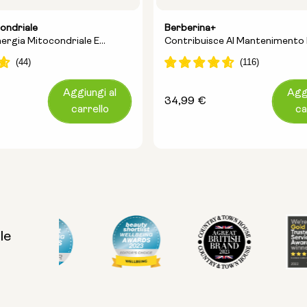
ondriale
Berberina+
ergia Mitocondriale E
Contribuisce Al Mantenimento De
alute Del Cuore
Di Glicemia E Favorisce Il Contr
Peso Legato All'età
Aggiungi al
Aggi
Prezzo
34,99 €
carrello
ca
normale
le