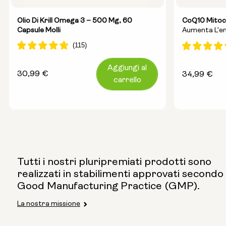
Olio Di Krill Omega 3 – 500 Mg, 60
CoQ10 Mitoc
Capsule Molli
Aumenta L'en
Migliora La S
Aggiungi al
Prezzo
30,99 €
Prezzo
34,99 €
carrello
normale
normale
Tutti i nostri pluripremiati prodotti sono
realizzati in stabilimenti approvati secondo 
Good Manufacturing Practice (GMP).
La nostra missione