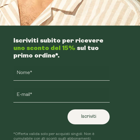
Iscriviti subito per ricevere
uno sconto del 15%
sul tuo
primo ordine*.
Nome*
E-mail*
Iscriviti
*Offerta valida solo per acquisti singoli. Non è
cumulabile con gli sconti sugli abbonamenti.