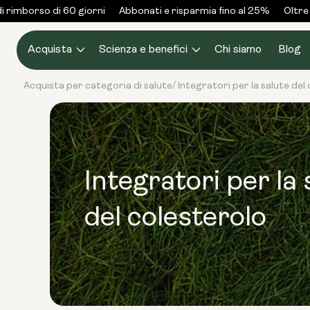
Vai al
rimborso di 60 giorni
Abbonati e risparmia fino al 25%
Oltre 3
contenuto
Acquista
Scienza e benefici
Chi siamo
Blog
Acquista per categoria di salute
Integratori per la salute del
/
Integratori per la 
del colesterolo