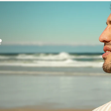
?
?
?