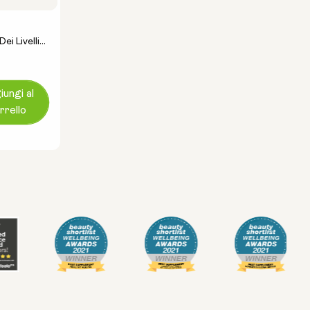
i Livelli
ollo Del
ungi al
rrello