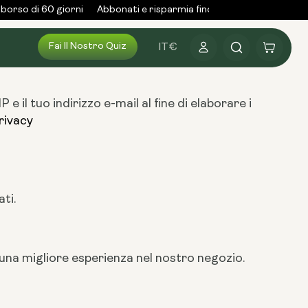
orso di 60 giorni
Abbonati e risparmia fino al 25%
Oltre 3.00
Fai Il Nostro Quiz
Accedi
Carrello
IT
€
 il tuo indirizzo e-mail al fine di elaborare i
privacy
ti.
r una migliore esperienza nel nostro negozio.