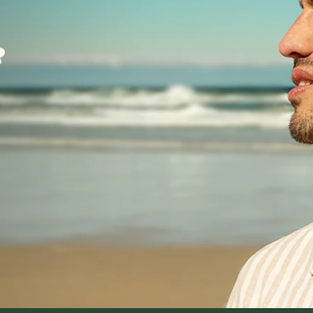
?
?
?