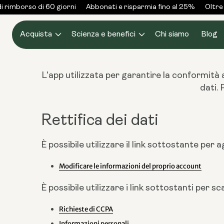
Vai al
 rimborso di 60 giorni
Abbonati e risparmia fino al 25%
Oltre 
contenuto
Acquista
Scienza e benefici
Chi siamo
Blog
L'app utilizzata per garantire la conformità a
dati. 
Rettifica dei dati
È possibile utilizzare il link sottostante per
Modificare le informazioni del proprio account
È possibile utilizzare i link sottostanti per
Richieste di CCPA
Informazioni personali