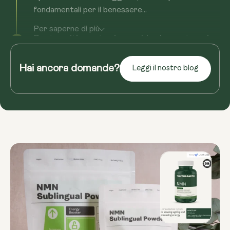
fondamentali per il benessere...
Per saperne di più
Proteggiti mentre invecchi, a lungo termine
L'NMN non è una soluzione miracolosa. È una cura
di mantenimento per il motore biologico su cui si
Hai ancora domande?
Leggi il nostro blog
basa tutto il resto. Nel tempo, aiuta a...
Per saperne di più