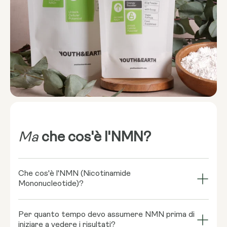
Ma
che cos'è l'NMN?
Che cos'è l'NMN (Nicotinamide
Mononucleotide)?
L'NMN (Nicotinamide Mononucleotide) è una
Per quanto tempo devo assumere NMN prima di
molecola naturale derivata dalla vitamina B3
iniziare a vedere i risultati?