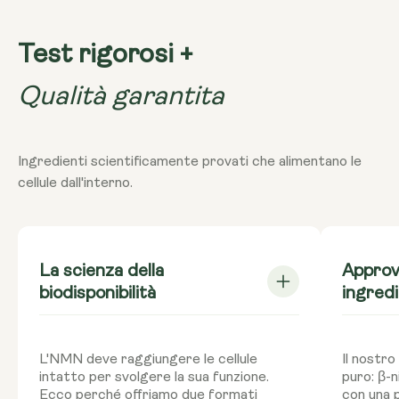
è conservato in celle frigorifere. Se lo acquistate e non
La conservazione dell'NMN in un ambiente caldo può
intendete utilizzarlo in meno di tre mesi, vi consigliamo di
provocare la degradazione dell'integratore, con
conservarlo in frigorifero.
Test rigorosi +
conseguenti effetti collaterali. Conservare sempre
l'NMN in frigorifero.
Qualità garantita
Ingredienti scientificamente provati che alimentano le
cellule dall'interno.
La scienza della
Approv
biodisponibilità
ingredi
L'NMN deve raggiungere le cellule
Il nostr
intatto per svolgere la sua funzione.
puro: β-
Ecco perché offriamo due formati
con una 