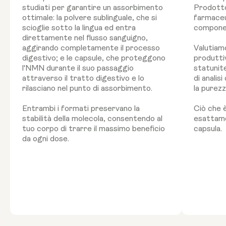
studiati per garantire un assorbimento
Prodotto
ottimale: la polvere sublinguale, che si
farmaceut
scioglie sotto la lingua ed entra
componen
direttamente nel flusso sanguigno,
aggirando completamente il processo
Valutiam
digestivo; e le capsule, che proteggono
produtti
l'NMN durante il suo passaggio
statunite
attraverso il tratto digestivo e lo
di analis
rilasciano nel punto di assorbimento.
la purez
Entrambi i formati preservano la
Ciò che è
stabilità della molecola, consentendo al
esattame
tuo corpo di trarre il massimo beneficio
capsula.
da ogni dose.