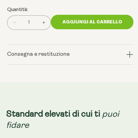
Quantità:
AGGIUNGI AL CARRELLO
Riduci
Aumenta
la
la
quantità
quantità
delle
di
capsule
capsule
Consegna e restituzione
di
di
NMN
NMN
-
-
Integratore
Integratore
di
di
NAD+
NAD+
puoi
Standard elevati di cui ti
fidare