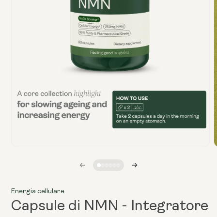
Apri
A
media
1
in
i
finestra
f
modale
Energia cellulare
Capsule di NMN - Integratore