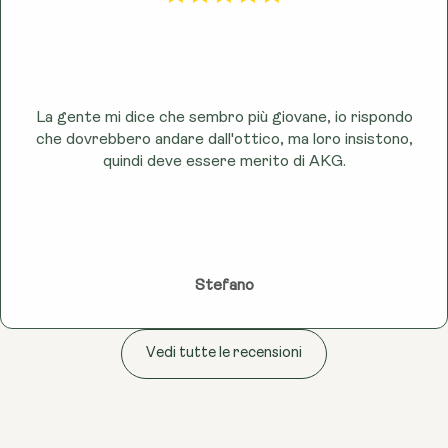
allattamento o si assumono farmaci. Questo
prodotto non è destinato a diagnosticare, trattare,
curare o prevenire alcuna malattia, e le affermazioni
si basano su studi scientifici preliminari e feedback
dei clienti, non su prove cliniche conclusive.
La gente mi dice che sembro più giovane, io rispondo
che dovrebbero andare dall'ottico, ma loro insistono,
quindi deve essere merito di AKG.
Stefano
Vedi tutte le recensioni