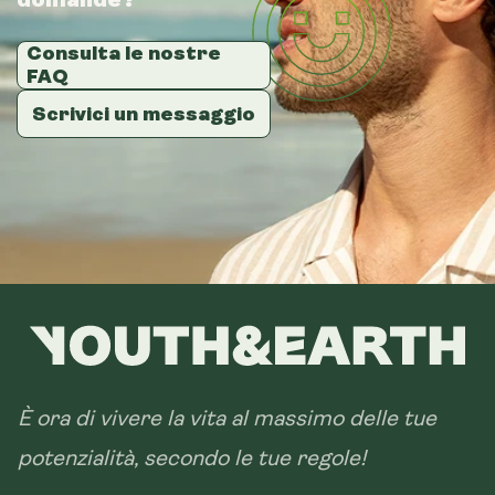
Consulta le nostre
Consulta le nostre
Consulta le nostre
FAQ
FAQ
FAQ
Scrivici un messaggio
Scrivici un messaggio
Scrivici un messaggio
È ora di vivere la vita al massimo delle tue
potenzialità, secondo le tue regole!