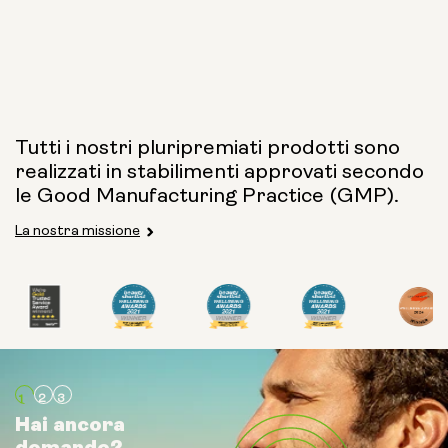
Tutti i nostri pluripremiati prodotti sono
realizzati in stabilimenti approvati secondo
le Good Manufacturing Practice (GMP).
La nostra missione
Hai ancora
Hai ancora
Hai ancora
domande?
domande?
domande?