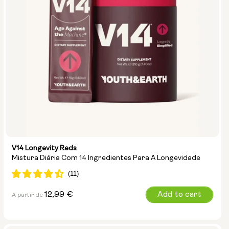
V14 Longevity Reds
Mistura Diária Com 14 Ingredientes Para A Longevidade
Preço
12,99 €
Add to cart
A partir de
normal