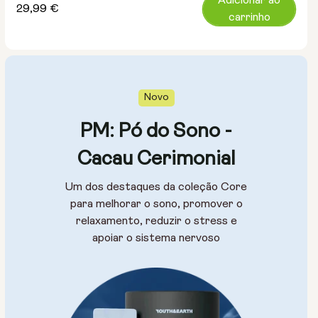
Adicionar ao
Preço
29,99 €
carrinho
normal
Novo
PM: Pó do Sono -
Cacau Cerimonial
Um dos destaques da coleção Core
para melhorar o sono, promover o
relaxamento, reduzir o stress e
apoiar o sistema nervoso