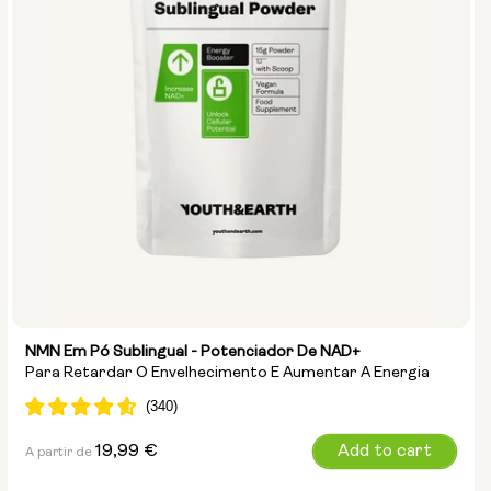
NMN Em Pó Sublingual - Potenciador De NAD+
Para Retardar O Envelhecimento E Aumentar A Energia
Preço
19,99 €
Add to cart
A partir de
normal