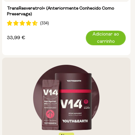
TransResveratrol+ (anteriormente Conhecido Como
Preservage)
Adicionar ao
Preço
33,99 €
carrinho
normal