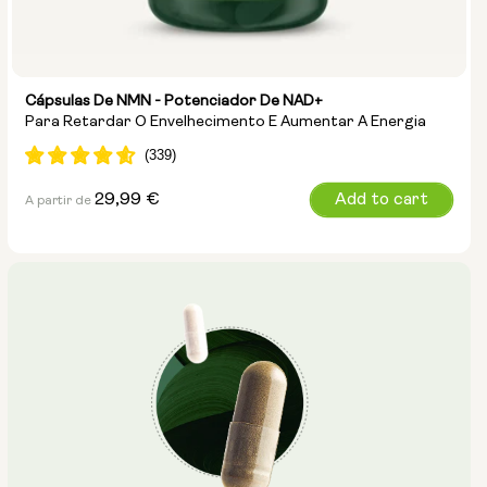
Cápsulas De NMN - Potenciador De NAD+
Para Retardar O Envelhecimento E Aumentar A Energia
Preço
29,99 €
Add to cart
A partir de
normal
Tamanho da cápsula:
250mg
500mg