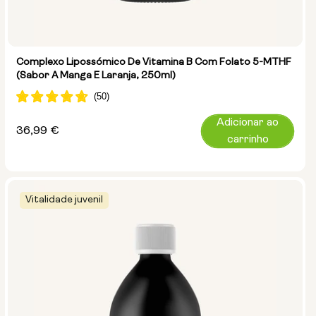
Complexo Lipossómico De Vitamina B Com Folato 5-MTHF
(Sabor A Manga E Laranja, 250ml)
Adicionar ao
Preço
36,99 €
carrinho
normal
Vitalidade juvenil