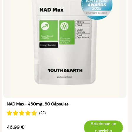
NAD Max - 460mg, 60 Cápsulas
Adicionar ao
Preço
46,99 €
carrinho