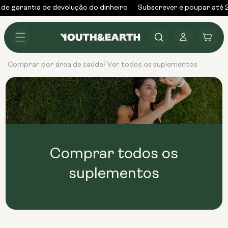
Saltar
de garantia de devolução do dinheiro
Subscrever e poupar até 
para o
conteúdo
Iniciar
Carrinho
sessão
Comprar por área de saúde
Ver todos os suplementos
/
Comprar todos os
suplementos