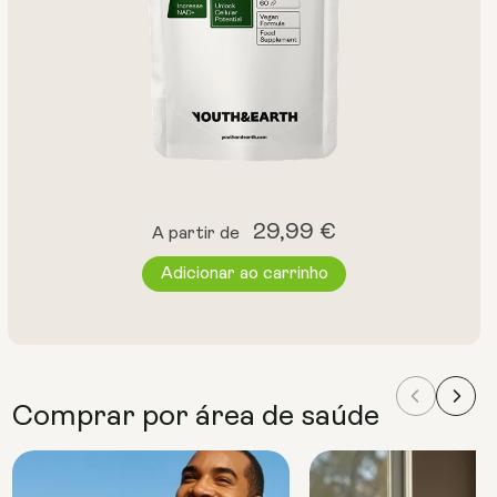
Preço
29,99 €
A partir de
normal
Adicionar ao carrinho
Comprar por área de saúde