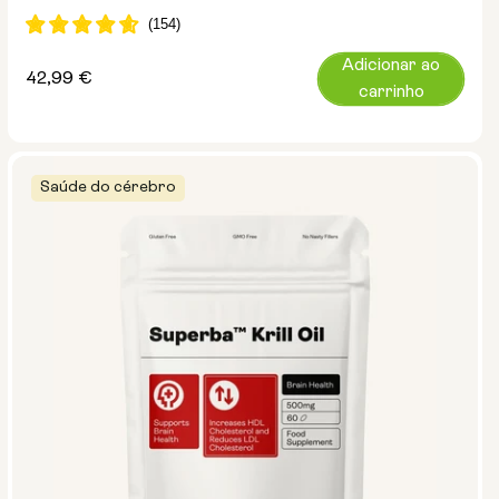
Adicionar ao
Preço
42,99 €
carrinho
normal
Saúde do cérebro