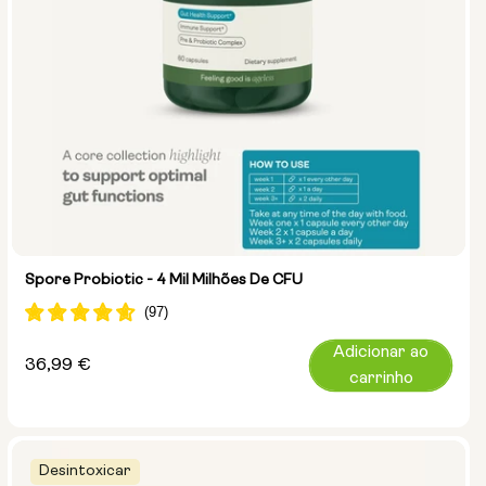
Spore Probiotic - 4 Mil Milhões De CFU
Adicionar ao
Preço
36,99 €
carrinho
normal
Desintoxicar