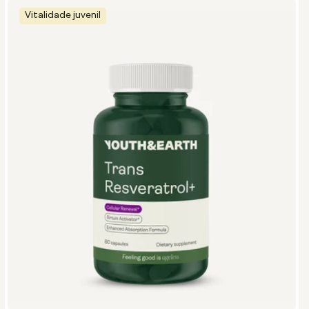
Vitalidade juvenil
Tipo:
Pacotes de viagem
Pó em bolsa
Garrafa de vidro (400 ml)
Recipiente metálico
Tamanho:
14 saquetas
28 saquetas