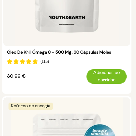
Óleo De Krill Ómega 3 – 500 Mg, 60 Cápsulas Moles
Adicionar ao
Preço
30,99 €
carrinho
normal
Reforço de energia