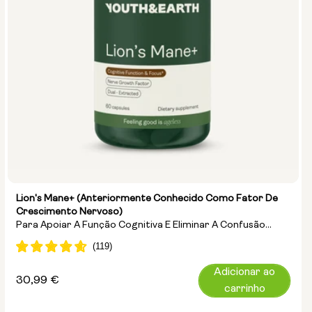
Lion's Mane+ (anteriormente Conhecido Como Fator De
Crescimento Nervoso)
Para Apoiar A Função Cognitiva E Eliminar A Confusão
Mental
Adicionar ao
Preço
30,99 €
carrinho
normal