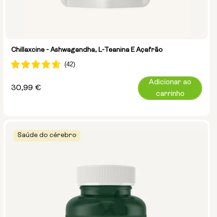
Chillaxcine - Ashwagandha, L-Teanina E Açafrão
Adicionar ao
Preço
30,99 €
carrinho
normal
Saúde do cérebro