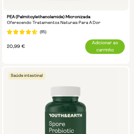
PEA (Palmitoylethanolamide) Micronizada
Oferecendo Tratamentos Naturais Para A Dor
Adicionar ao
Preço
20,99 €
carrinho
normal
Saúde intestinal