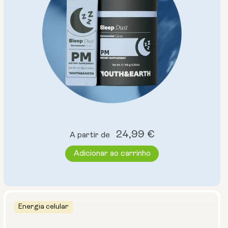
Preço
24,99 €
A partir de
normal
Adicionar ao carrinho
Energia celular