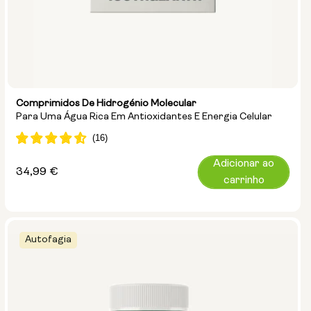
Comprimidos De Hidrogénio Molecular
Para Uma Água Rica Em Antioxidantes E Energia Celular
Adicionar ao
Preço
34,99 €
carrinho
normal
Autofagia