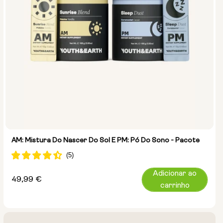
AM: Mistura Do Nascer Do Sol E PM: Pó Do Sono - Pacote
Adicionar ao
Preço
49,99 €
carrinho
normal