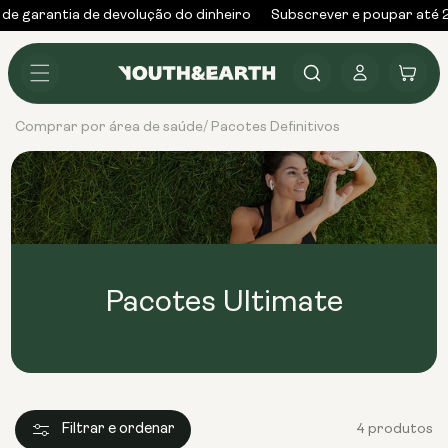
Saltar
de garantia de devolução do dinheiro
Subscrever e poupar até 
para o
conteúdo
Iniciar
Carrinho
sessão
Comprar por área de saúde
Pacotes Definitivos
/
Pacotes Ultimate
Filtrar e ordenar
4 produtos