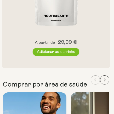
Preço
29,99 €
A partir de
normal
Adicionar ao carrinho
Comprar por área de saúde