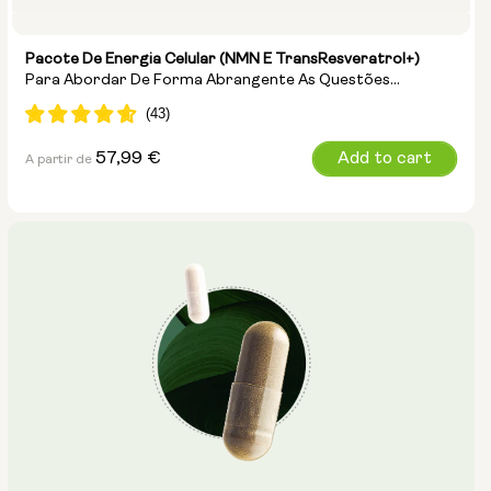
Pacote De Energia Celular (NMN E TransResveratrol+)
Para Abordar De Forma Abrangente As Questões
Relacionadas Com A Energia, A Reparação Do ADN E O
Antienvelhecimento
Preço
57,99 €
Add to cart
A partir de
normal
Opções:
NMN 250mg & Preservage
NMN 500mg & Preservage