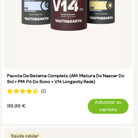
Pacote De Sistema Completo (AM: Mistura Do Nascer Do
Sol + PM: Pó Do Sono + V14 Longevity Reds)
Adicionar ao
Preço
99,99 €
carrinho
normal
Saúde celular