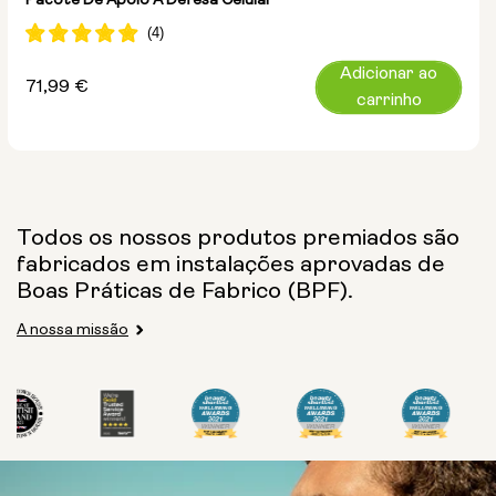
Pacote De Apoio À Defesa Celular
Adicionar ao
Preço
71,99 €
carrinho
normal
Todos os nossos produtos premiados são
fabricados em instalações aprovadas de
Boas Práticas de Fabrico (BPF).
A nossa missão