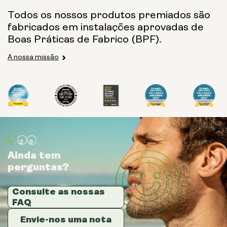
Todos os nossos produtos premiados são
fabricados em instalações aprovadas de
Boas Práticas de Fabrico (BPF).
A nossa missão
Ainda tem
Ainda tem
Ainda tem
perguntas?
perguntas?
perguntas?
Consulte as nossas
Consulte as nossas
Consulte as nossas
FAQ
FAQ
FAQ
Envie-nos uma nota
Envie-nos uma nota
Envie-nos uma nota