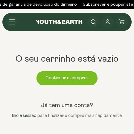
Saltar
s de garantia de devolução do dinheiro
Subscrever e poupar até
para o
conteúdo
Iniciar
Carrinho
sessão
O seu carrinho está vazio
Continuar a comprar
Já tem uma conta?
Inicie sessão
para finalizar a compra mais rapidamente.