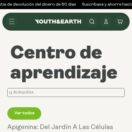
Ir al
ía de devolución del dinero de 60 días
Suscríbase y ahorre hasta
contenido
Conectarse
Carrito
Centro de
aprendizaje
Falta
la
traducción:
Ver todos
en.general.search.placeholder
Apigenina: Del Jardín A Las Células