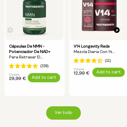
Cápsulas De NMN -
V14 Longevity Reds
Potenciador De NAD+
Mezcla Diaria Con 14
Para Retrasar El
Ingredientes Para La
Envejecimiento Y
Longevidad.
Aumentar La Energía
Desde
Precio
Add to cart
12,99 €
Desde
Precio
Add to cart
habitual
29,99 €
habitual
Ver todo