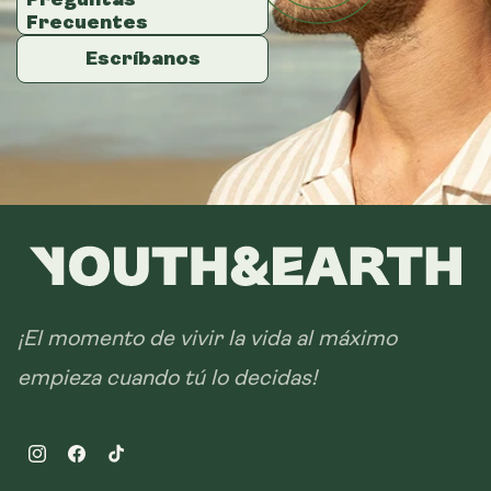
14 sobres
Frecuentes
Frecuentes
Frecuentes
28 sobres
Escríbanos
Escríbanos
Escríbanos
¡El momento de vivir la vida al máximo
empieza cuando tú lo decidas!
Instagram
Facebook
TikTok