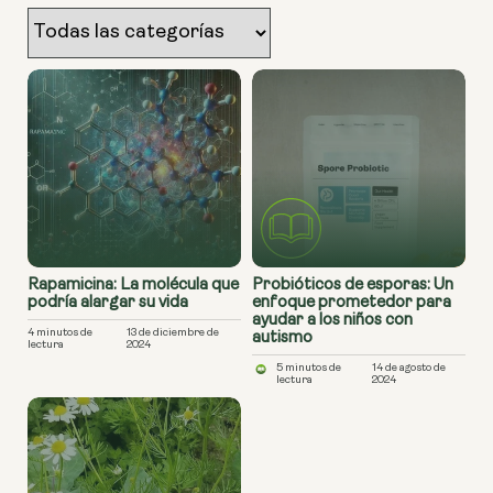
Rapamicina: La molécula que
Probióticos de esporas: Un
podría alargar su vida
enfoque prometedor para
ayudar a los niños con
4 minutos de
13 de diciembre de
autismo
lectura
2024
5 minutos de
14 de agosto de
lectura
2024