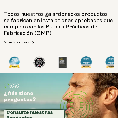
Tamaño de la cápsula:
Todos nuestros galardonados productos
se fabrican en instalaciones aprobadas que
250 mg
500 mg
cumplen con las Buenas Prácticas de
Fabricación (GMP).
Nuestra misión
Tipo:
Paquetes de viaje
Polvo en bolsa
Botella de vidrio (400
ml)
¿Aún tiene
¿Aún tiene
¿Aún tiene
preguntas?
preguntas?
preguntas?
Bote metálico
Tamaño:
Consulte nuestras
Consulte nuestras
Consulte nuestras
Preguntas
Preguntas
Preguntas