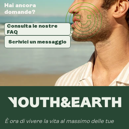
Hai ancora
Hai ancora
Hai ancora
domande?
domande?
domande?
Consulta le nostre
Consulta le nostre
Consulta le nostre
FAQ
FAQ
FAQ
Scrivici un messaggio
Scrivici un messaggio
Scrivici un messaggio
È ora di vivere la vita al massimo delle tue