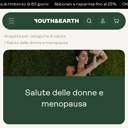
Vai al
 di rimborso di 60 giorni
Abbonati e risparmia fino al 25%
Olt
contenuto
Accedi
Carrello
Acquista per categoria di salute
Salute delle donne e menopausa
/
Salute delle donne e
menopausa