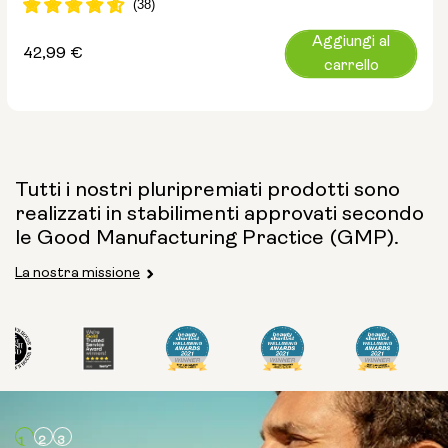
Aggiungi al
Prezzo
42,99 €
carrello
normale
Tutti i nostri pluripremiati prodotti sono
realizzati in stabilimenti approvati secondo
le Good Manufacturing Practice (GMP).
La nostra missione