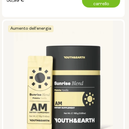
Prezzo
36,99 €
carrello
normale
Aumento dell'energia