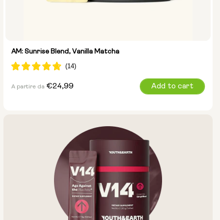
AM: Sunrise Blend, Vanilla Matcha
Prezzo
€24,99
Add to cart
A partire da
normale
Dimensioni:
Confezione da 14 pezzi
Confezione da 28 pezzi