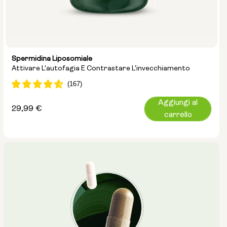
Spermidina Liposomiale
Attivare L'autofagia E Contrastare L'invecchiamento
Aggiungi al
Prezzo
29,99 €
carrello
normale