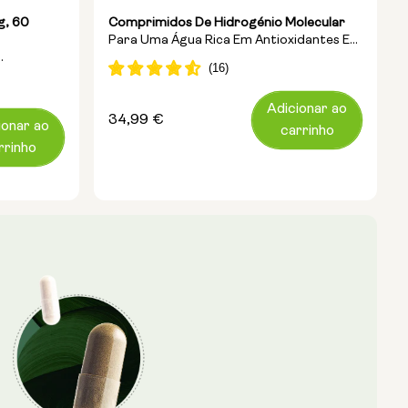
g, 60
Comprimidos De Hidrogénio Molecular
Para Uma Água Rica Em Antioxidantes E
Energia Celular
Celular
Adicionar ao
Preço
34,99 €
ionar ao
carrinho
normal
rrinho