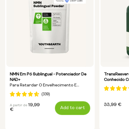
NMN Em Pó Sublingual - Potenciador De
TransResver
NAD+
Conhecido C
Para Retardar O Envelhecimento E
Aumentar A Energia
Preço
33,99 €
19,99
A partir de
Preço
Add to cart
€
normal
normal