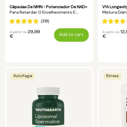
Cápsulas De NMN - Potenciador De NAD+
V14 Longevit
Para Retardar O Envelhecimento E
Mistura Diár
Aumentar A Energia
A Longevida
29,99
12
A partir de
A partir de
Preço
Preço
Add to cart
€
€
normal
normal
Autofagia
Stress
Tamanho da cápsula:
250mg
500mg