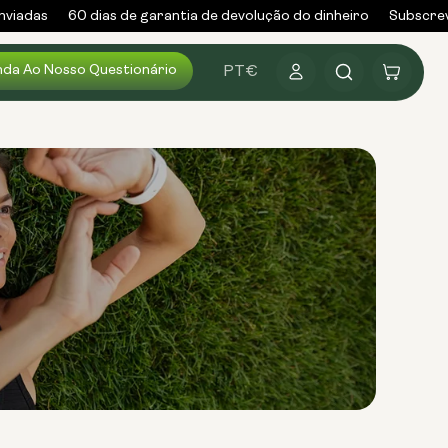
iadas
60 dias de garantia de devolução do dinheiro
Subscreve
Iniciar
da Ao Nosso Questionário
Carrinho
PT
€
sessão