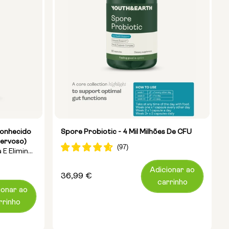
Conhecido
Spore Probiotic - 4 Mil Milhões De CFU
ervoso)
 E Eliminar
Adicionar ao
Preço
36,99 €
carrinho
normal
ionar ao
rrinho