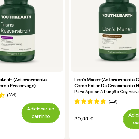
atrol+ (anteriormente
Lion's Mane+ (anteriormente 
omo Preservage)
Como Fator De Crescimento N
Para Apoiar A Função Cognitiva
A Confusão Mental
Adicionar ao
Adic
carrinho
Preço
30,99 €
ca
normal