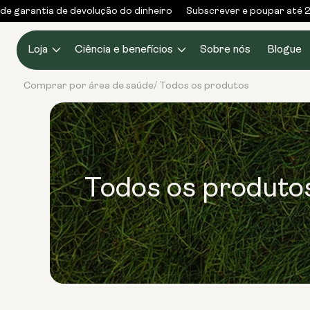
Saltar
e garantia de devolução do dinheiro
Subscrever e poupar até 2
para o
conteúdo
Loja
Ciência e benefícios
Sobre nós
Blogue
Comprar por área de saúde
Todos os produtos
/
Todos os produto