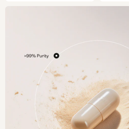
Tamanho da bolsa:
15g
30g
100g