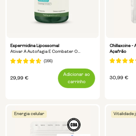
Tipo:
Pacotes de
Garrafa de
Recipiente
Espermidina Lipossomal
Chillaxcine 
Tamanho:
Ativar A Autofagia E Combater O
Açafrão
14 saqueta
Envelhecimento
Adicionar ao
Preço
30,99 €
Preço
29,99 €
carrinho
normal
normal
Energia celular
Vitalidade j