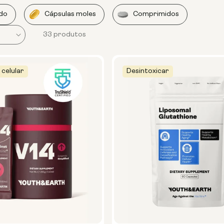
ido
Cápsulas moles
Comprimidos
33 produtos
celular
Desintoxicar