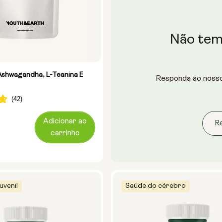
 viagem
Pó em bolsa
Não tem 
 vidro (400 ml)
 metálico
- Ashwagandha, L-Teanina E
Responda ao nosso
s
28 saquetas
Adicionar ao
Re
carrinho
uvenil
Saúde do cérebro