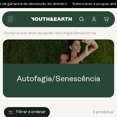
Saltar
s de garantia de devolução do dinheiro
Subscrever e poupar até
para o
conteúdo
Iniciar
Carrinho
sessão
Comprar por área de saúde
Autofagia/Senescência
/
Autofagia/Senescência
Filtrar e ordenar
0 produtos