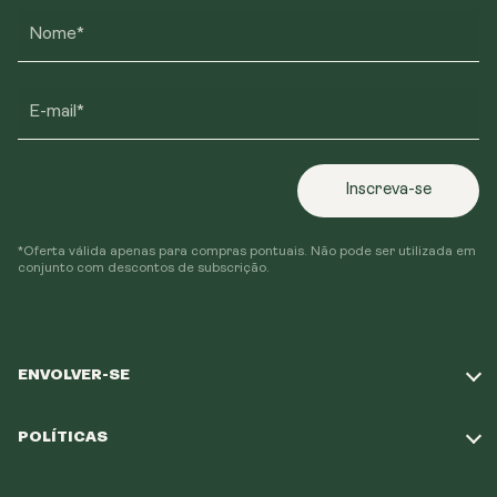
Nome*
E-mail*
Inscreva-se
*Oferta válida apenas para compras pontuais. Não pode ser utilizada em
conjunto com descontos de subscrição.
ENVOLVER-SE
Responda ao nosso questionário
POLÍTICAS
A nossa missão
Política de envio